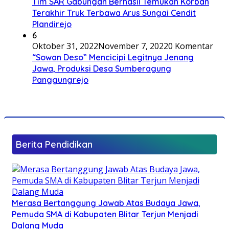
Tim SAR Gabungan Berhasil Temukan Korban
Terakhir Truk Terbawa Arus Sungai Cendit
Plandirejo
6
Oktober 31, 2022
November 7, 2022
0 Komentar
“Sowan Deso” Mencicipi Legitnya Jenang
Jawa, Produksi Desa Sumberagung
Panggungrejo
Berita Pendidikan
Merasa Bertanggung Jawab Atas Budaya Jawa,
Pemuda SMA di Kabupaten Blitar Terjun Menjadi
Dalang Muda