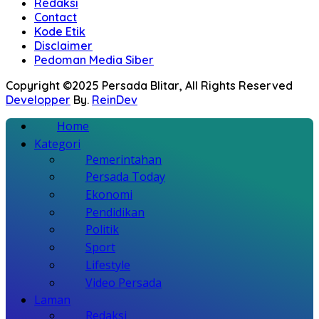
Redaksi
Contact
Kode Etik
Disclaimer
Pedoman Media Siber
Copyright ©2025 Persada Blitar, All Rights Reserved
Developper
By.
ReinDev
Home
Kategori
Pemerintahan
Persada Today
Ekonomi
Pendidikan
Politik
Sport
Lifestyle
Video Persada
Laman
Redaksi