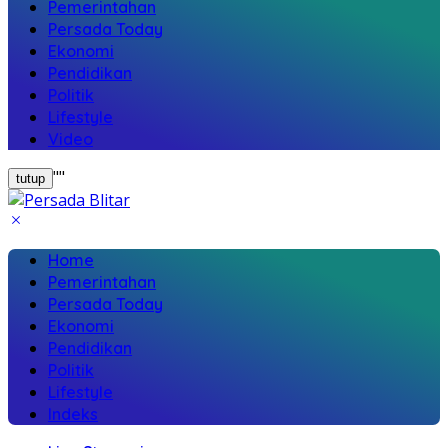
Pemerintahan
Persada Today
Ekonomi
Pendidikan
Politik
Lifestyle
Video
"
"
tutup
Home
Pemerintahan
Persada Today
Ekonomi
Pendidikan
Politik
Lifestyle
Indeks