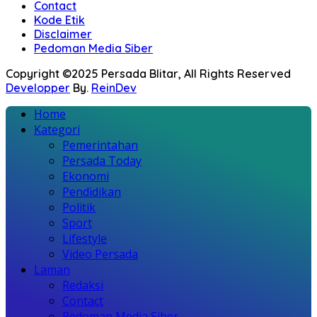
Contact
Kode Etik
Disclaimer
Pedoman Media Siber
Copyright ©2025 Persada Blitar, All Rights Reserved
Developper
By.
ReinDev
Home
Kategori
Pemerintahan
Persada Today
Ekonomi
Pendidikan
Politik
Sport
Lifestyle
Video Persada
Laman
Redaksi
Contact
Pedoman Media Siber