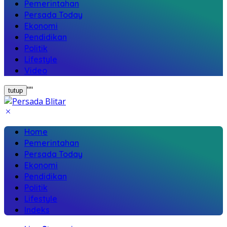
Pemerintahan
Persada Today
Ekonomi
Pendidikan
Politik
Lifestyle
Video
"
"
tutup
Home
Pemerintahan
Persada Today
Ekonomi
Pendidikan
Politik
Lifestyle
Indeks