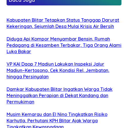
Kabupaten Blitar Tetapkan Status Tanggap Darurat
Kekeringan, Sejumlah Desa Mulai Krisis Air Bersih
Diduga Api Kompor Menyambar Bensin, Rumah
Pedagang di Kesamben Terbakar, Tiga Orang Alami
Luka Bakar
VP KAI Daop 7 Madiun Lakukan Inspeksi Jalur
Madiun–Kertosono, Cek Kondisi Rel, Jembatan,
hingga Persinyalan
Damkar Kabupaten Blitar Ingatkan Warga Tidak
Meninggalkan Perapian di Dekat Kandang dan
Permukiman
Musim Kemarau dan El Nino Tingkatkan Risiko
Karhutla, Perhutani KPH Blitar Ajak Warga
Tingkatkan Kewaspadaan