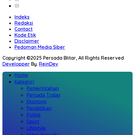
Indeks
Redaksi
Contact
Kode Etik
Disclaimer
Pedoman Media Siber
Copyright ©2025 Persada Blitar, All Rights Reserved
Developper
By.
ReinDev
Home
Kategori
Pemerintahan
Persada Today
Ekonomi
Pendidikan
Politik
Sport
Lifestyle
Video Persada