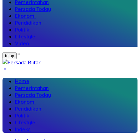
Pemerintahan
Persada Today
Ekonomi
Pendidikan
Politik
Lifestyle
Video
"
"
tutup
Home
Pemerintahan
Persada Today
Ekonomi
Pendidikan
Politik
Lifestyle
Indeks