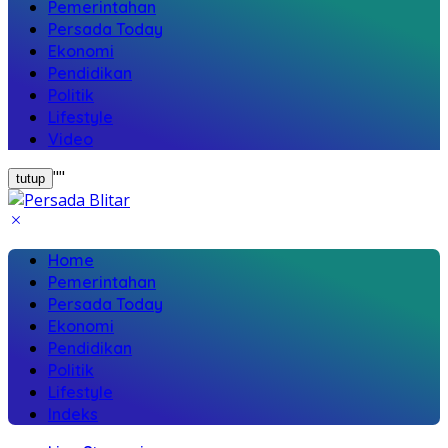
Pemerintahan
Persada Today
Ekonomi
Pendidikan
Politik
Lifestyle
Video
"
"
tutup
Home
Pemerintahan
Persada Today
Ekonomi
Pendidikan
Politik
Lifestyle
Indeks