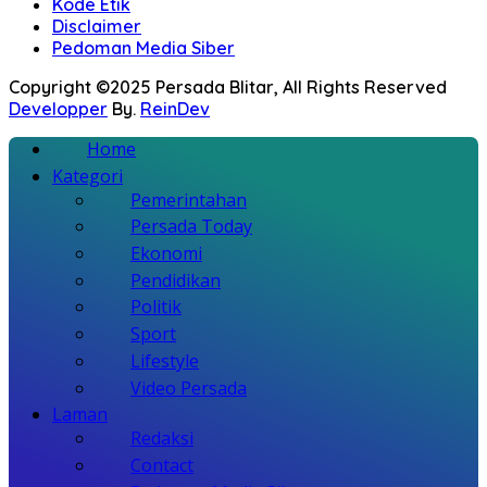
Kode Etik
Disclaimer
Pedoman Media Siber
Copyright ©2025 Persada Blitar, All Rights Reserved
Developper
By.
ReinDev
Home
Kategori
Pemerintahan
Persada Today
Ekonomi
Pendidikan
Politik
Sport
Lifestyle
Video Persada
Laman
Redaksi
Contact