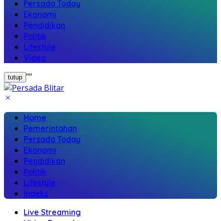
Persada Today
Ekonomi
Pendidikan
Politik
Lifestyle
Video
"
"
tutup
Home
Pemerintahan
Persada Today
Ekonomi
Pendidikan
Politik
Lifestyle
Indeks
Live Streaming