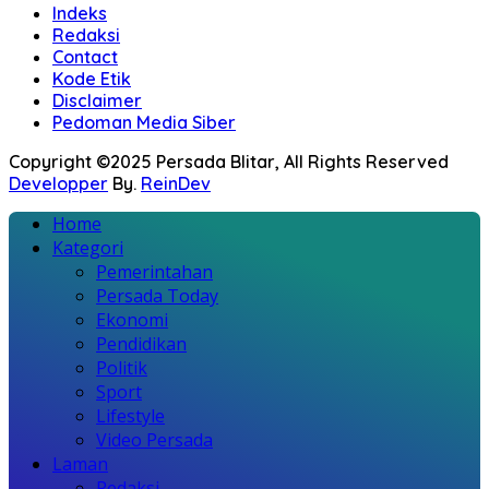
Indeks
Redaksi
Contact
Kode Etik
Disclaimer
Pedoman Media Siber
Copyright ©2025 Persada Blitar, All Rights Reserved
Developper
By.
ReinDev
Home
Kategori
Pemerintahan
Persada Today
Ekonomi
Pendidikan
Politik
Sport
Lifestyle
Video Persada
Laman
Redaksi