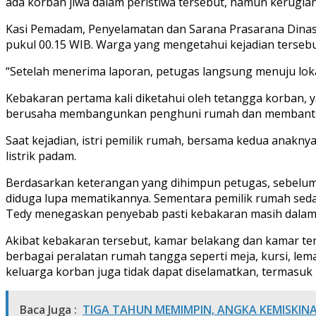
ada korban jiwa dalam peristiwa tersebut, namun kerugian
Kasi Pemadam, Penyelamatan dan Sarana Prasarana Dinas
pukul 00.15 WIB. Warga yang mengetahui kejadian terse
“Setelah menerima laporan, petugas langsung menuju lok
Kebakaran pertama kali diketahui oleh tetangga korban, 
berusaha membangunkan penghuni rumah dan membantu m
Saat kejadian, istri pemilik rumah, bersama kedua anakn
listrik padam.
Berdasarkan keterangan yang dihimpun petugas, sebelum 
diduga lupa mematikannya. Sementara pemilik rumah sedan
Tedy menegaskan penyebab pasti kebakaran masih dalam p
Akibat kebakaran tersebut, kamar belakang dan kamar ten
berbagai peralatan rumah tangga seperti meja, kursi, lema
keluarga korban juga tidak dapat diselamatkan, termasuk i
Baca Juga :
TIGA TAHUN MEMIMPIN, ANGKA KEMISKIN