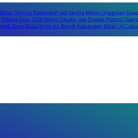
itar Dorong Kalitengah Jadi Sentra Melon Unggulan
Sisw
Blitaria Expo 2026 Resmi Dibuka, Jadi Etalase Potensi Da
lah Desa Mulai Krisis Air Bersih
Kabupaten Blitar Uji Cob