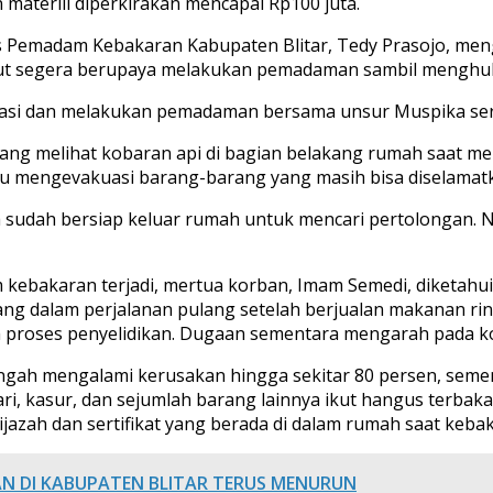
 materiil diperkirakan mencapai Rp100 juta.
 Pemadam Kebakaran Kabupaten Blitar, Tedy Prasojo, meng
but segera berupaya melakukan pemadaman sambil menghub
asi dan melakukan pemadaman bersama unsur Muspika serta
yang melihat kobaran api di bagian belakang rumah saat me
engevakuasi barang-barang yang masih bisa diselamat
ya sudah bersiap keluar rumah untuk mencari pertolongan. 
kebakaran terjadi, mertua korban, Imam Semedi, diketahu
g dalam perjalanan pulang setelah berjualan makanan ring
roses penyelidikan. Dugaan sementara mengarah pada korsl
gah mengalami kerusakan hingga sekitar 80 persen, sementa
ri, kasur, dan sejumlah barang lainnya ikut hangus terbaka
jazah dan sertifikat yang berada di dalam rumah saat kebak
AN DI KABUPATEN BLITAR TERUS MENURUN