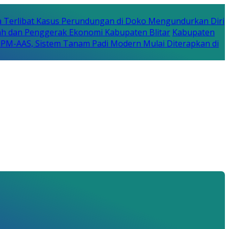
a Terlibat Kasus Perundungan di Doko Mengundurkan Diri
erah dan Penggerak Ekonomi Kabupaten Blitar
Kabupaten
a PM-AAS, Sistem Tanam Padi Modern Mulai Diterapkan di