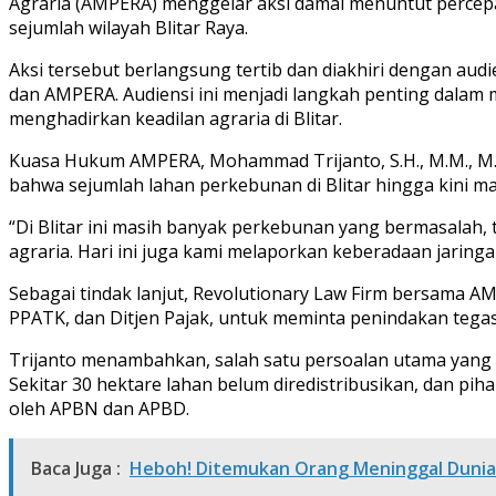
Agraria (AMPERA) menggelar aksi damai menuntut percepat
sejumlah wilayah Blitar Raya.
Aksi tersebut berlangsung tertib dan diakhiri dengan aud
dan AMPERA. Audiensi ini menjadi langkah penting dala
menghadirkan keadilan agraria di Blitar.
Kuasa Hukum AMPERA, Mohammad Trijanto, S.H., M.M., M.H.
bahwa sejumlah lahan perkebunan di Blitar hingga kini m
“Di Blitar ini masih banyak perkebunan yang bermasala
agraria. Hari ini juga kami melaporkan keberadaan jarin
Sebagai tindak lanjut, Revolutionary Law Firm bersama A
PPATK, dan Ditjen Pajak, untuk meminta penindakan tegas 
Trijanto menambahkan, salah satu persoalan utama yang
Sekitar 30 hektare lahan belum diredistribusikan, dan pih
oleh APBN dan APBD.
Baca Juga :
Heboh! Ditemukan Orang Meninggal Dunia