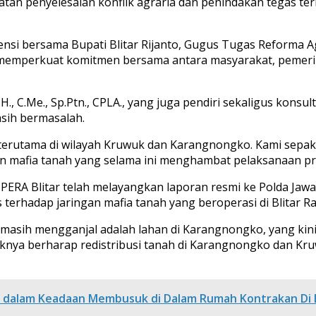
an penyelesaian konflik agraria dan penindakan tegas ter
iensi bersama Bupati Blitar Rijanto, Gugus Tugas Reforma A
m memperkuat komitmen bersama antara masyarakat, pemer
, C.Me., Sp.Ptn., CPLA., yang juga pendiri sekaligus kons
asih bermasalah.
h, terutama di wilayah Kruwuk dan Karangnongko. Kami se
gan mafia tanah yang selama ini menghambat pelaksanaan pr
MPERA Blitar telah melayangkan laporan resmi ke Polda Ja
terhadap jaringan mafia tanah yang beroperasi di Blitar Ra
 masih mengganjal adalah lahan di Karangnongko, yang ki
aknya berharap redistribusi tanah di Karangnongko dan Kruw
 dalam Keadaan Membusuk di Dalam Rumah Kontrakan Di B