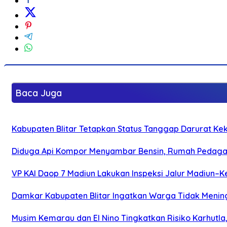
Baca Juga
Kabupaten Blitar Tetapkan Status Tanggap Darurat Keke
Diduga Api Kompor Menyambar Bensin, Rumah Pedagan
VP KAI Daop 7 Madiun Lakukan Inspeksi Jalur Madiun–Ke
Damkar Kabupaten Blitar Ingatkan Warga Tidak Menin
Musim Kemarau dan El Nino Tingkatkan Risiko Karhutla