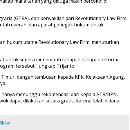
hadap mafia tanah yang diduga masih bercokol di
graria (GTRA), dan perwakilan dari Revolutionary Law Firm
intah daerah, dan aparat penegak hukum untuk
ultan hukum utama Revolutionary Law Firm, menuturkan
pakat untuk segera menempuh tahapan-tahapan reforma
ogram tersebut,” ungkap Trijanto.
wa Timur, dengan tembusan kepada KPK, Kejaksaan Agung,
ya.
ni hanya menunggu rekomendasi dari Kepala ATR/BPN.
uk dapat dilakukan secara gratis, karena telah didanai
litar