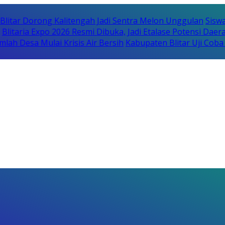
itar Dorong Kalitengah Jadi Sentra Melon Unggulan
Sisw
Blitaria Expo 2026 Resmi Dibuka, Jadi Etalase Potensi Da
lah Desa Mulai Krisis Air Bersih
Kabupaten Blitar Uji Cob