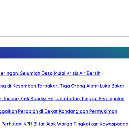
ringan, Sejumlah Desa Mulai Krisis Air Bersih
g di Kesamben Terbakar, Tiga Orang Alami Luka Bakar
rtosono, Cek Kondisi Rel, Jembatan, hingga Persinyalan
ggalkan Perapian di Dekat Kandang dan Permukiman
, Perhutani KPH Blitar Ajak Warga Tingkatkan Kewaspadaa