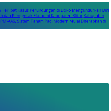
a Terlibat Kasus Perundungan di Doko Mengundurkan Diri
erah dan Penggerak Ekonomi Kabupaten Blitar
Kabupaten
a PM-AAS, Sistem Tanam Padi Modern Mulai Diterapkan di