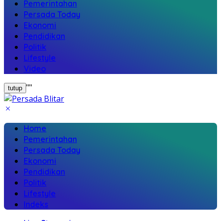
Pemerintahan
Persada Today
Ekonomi
Pendidikan
Politik
Lifestyle
Video
"
"
tutup
Home
Pemerintahan
Persada Today
Ekonomi
Pendidikan
Politik
Lifestyle
Indeks