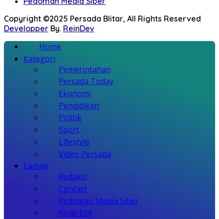
Pedoman Media Siber
Copyright ©2025 Persada Blitar, All Rights Reserved
Developper
By.
ReinDev
Home
Kategori
Pemerintahan
Persada Today
Ekonomi
Pendidikan
Politik
Sport
Lifestyle
Video Persada
Laman
Redaksi
Contact
Pedoman Media Siber
Kode Etik