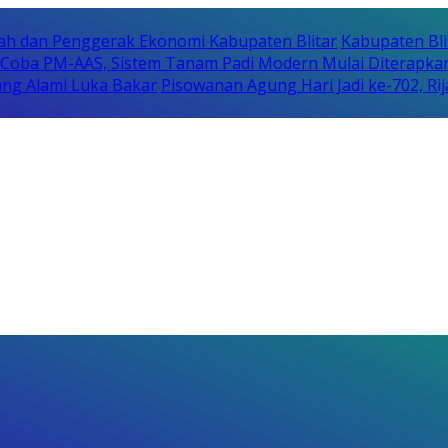
erah dan Penggerak Ekonomi Kabupaten Blitar
Kabupaten Bli
i Coba PM-AAS, Sistem Tanam Padi Modern Mulai Diterapka
ng Alami Luka Bakar
Pisowanan Agung Hari Jadi ke-702, 