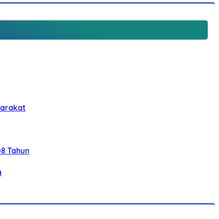
yarakat
08 Tahun
a