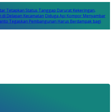
tar Tetapkan Status Tanggap Darurat Kekeringan,
n di Delapan Kecamatan
Diduga Api Kompor Menyambar
Rijanto Tegaskan Pembangunan Harus Berdampak bagi