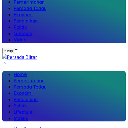
Pemerintahan
Persada Today
Ekonomi
Pendidikan
Politik
Lifestyle
Video
"
"
tutup
Home
Pemerintahan
Persada Today
Ekonomi
Pendidikan
Politik
Lifestyle
Indeks