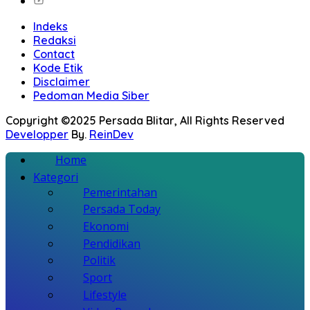
Indeks
Redaksi
Contact
Kode Etik
Disclaimer
Pedoman Media Siber
Copyright ©2025 Persada Blitar, All Rights Reserved
Developper
By.
ReinDev
Home
Kategori
Pemerintahan
Persada Today
Ekonomi
Pendidikan
Politik
Sport
Lifestyle