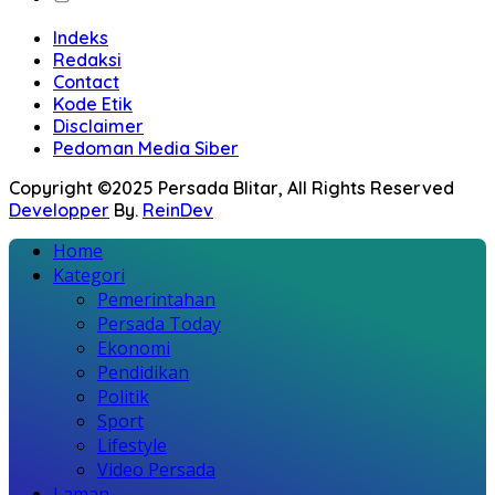
Indeks
Redaksi
Contact
Kode Etik
Disclaimer
Pedoman Media Siber
Copyright ©2025 Persada Blitar, All Rights Reserved
Developper
By.
ReinDev
Home
Kategori
Pemerintahan
Persada Today
Ekonomi
Pendidikan
Politik
Sport
Lifestyle
Video Persada
Laman