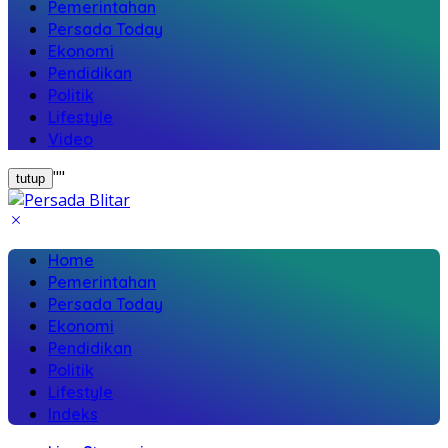
Pemerintahan
Persada Today
Ekonomi
Pendidikan
Politik
Lifestyle
Video
"
"
tutup
Home
Pemerintahan
Persada Today
Ekonomi
Pendidikan
Politik
Lifestyle
Indeks