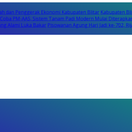
erah dan Penggerak Ekonomi Kabupaten Blitar
Kabupaten Bli
i Coba PM-AAS, Sistem Tanam Padi Modern Mulai Diterapka
ng Alami Luka Bakar
Pisowanan Agung Hari Jadi ke-702, 