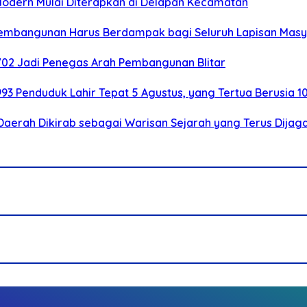
 Modern Mulai Diterapkan di Delapan Kecamatan
 Pembangunan Harus Berdampak bagi Seluruh Lapisan Mas
-702 Jadi Penegas Arah Pembangunan Blitar
.993 Penduduk Lahir Tepat 5 Agustus, yang Tertua Berusia 1
Daerah Dikirab sebagai Warisan Sejarah yang Terus Dijag