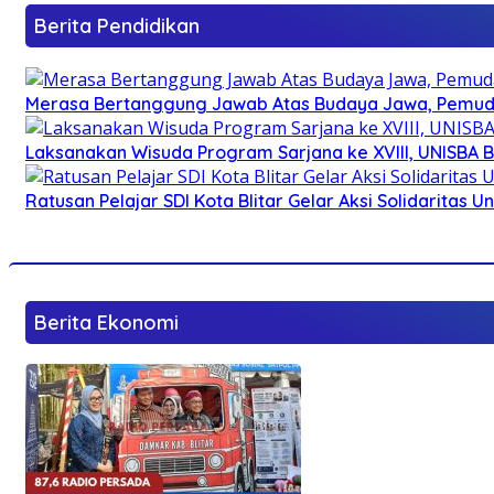
Berita Pendidikan
Merasa Bertanggung Jawab Atas Budaya Jawa, Pemuda 
Laksanakan Wisuda Program Sarjana ke XVIII, UNISBA B
Ratusan Pelajar SDI Kota Blitar Gelar Aksi Solidaritas U
Berita Ekonomi