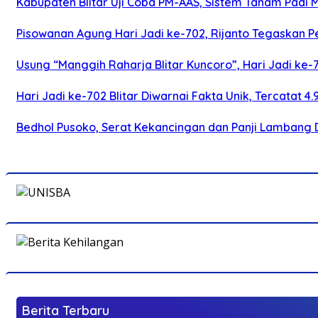
Kabupaten Blitar Uji Coba PM-AAS, Sistem Tanam Padi
Pisowanan Agung Hari Jadi ke-702, Rijanto Tegaskan
Usung “Manggih Raharja Blitar Kuncoro”, Hari Jadi ke
Hari Jadi ke-702 Blitar Diwarnai Fakta Unik, Tercatat 4
Bedhol Pusoko, Serat Kekancingan dan Panji Lambang 
Berita Terbaru