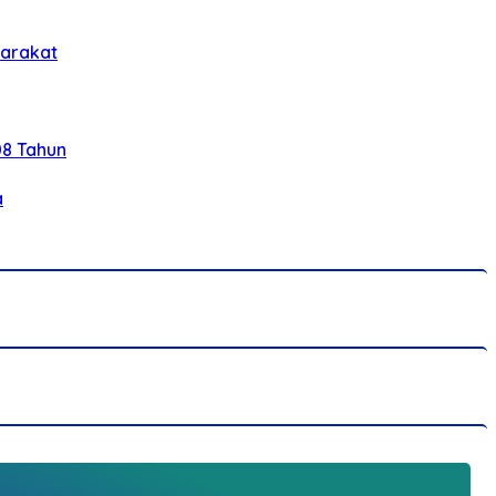
yarakat
08 Tahun
a