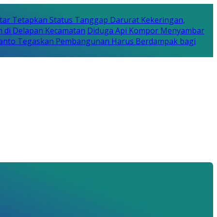
tar Tetapkan Status Tanggap Darurat Kekeringan,
n di Delapan Kecamatan
Diduga Api Kompor Menyambar
Rijanto Tegaskan Pembangunan Harus Berdampak bagi