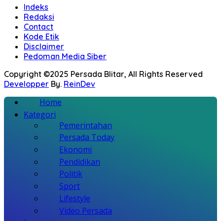
Indeks
Redaksi
Contact
Kode Etik
Disclaimer
Pedoman Media Siber
Copyright ©2025 Persada Blitar, All Rights Reserved
Developper
By.
ReinDev
Home
Kategori
Pemerintahan
Persada Today
Ekonomi
Pendidikan
Politik
Sport
Lifestyle
Video Persada