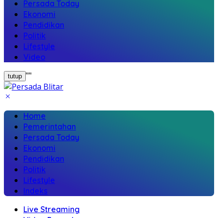
Persada Today
Ekonomi
Pendidikan
Politik
Lifestyle
Video
"
"
tutup
Home
Pemerintahan
Persada Today
Ekonomi
Pendidikan
Politik
Lifestyle
Indeks
Live Streaming