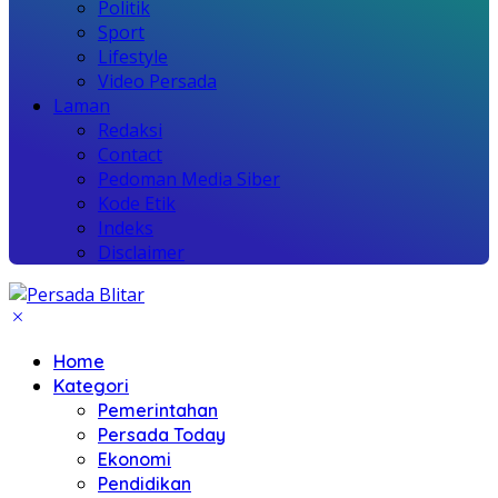
Politik
Sport
Lifestyle
Video Persada
Laman
Redaksi
Contact
Pedoman Media Siber
Kode Etik
Indeks
Disclaimer
Home
Kategori
Pemerintahan
Persada Today
Ekonomi
Pendidikan