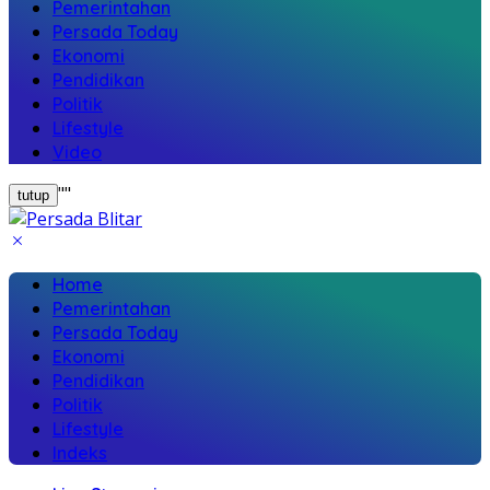
Pemerintahan
Persada Today
Ekonomi
Pendidikan
Politik
Lifestyle
Video
"
"
tutup
Home
Pemerintahan
Persada Today
Ekonomi
Pendidikan
Politik
Lifestyle
Indeks