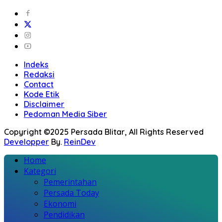
Indeks
Redaksi
Contact
Kode Etik
Disclaimer
Pedoman Media Siber
Copyright ©2025 Persada Blitar, All Rights Reserved
Developper
By.
ReinDev
Home
Kategori
Pemerintahan
Persada Today
Ekonomi
Pendidikan