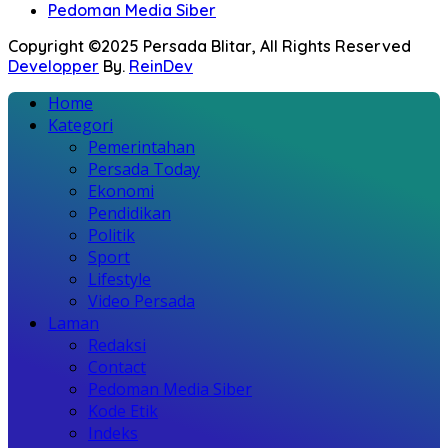
Pedoman Media Siber
Copyright ©2025 Persada Blitar, All Rights Reserved
Developper
By.
ReinDev
Home
Kategori
Pemerintahan
Persada Today
Ekonomi
Pendidikan
Politik
Sport
Lifestyle
Video Persada
Laman
Redaksi
Contact
Pedoman Media Siber
Kode Etik
Indeks