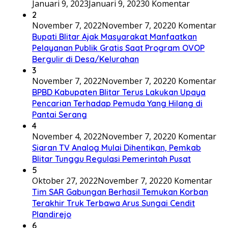
Januari 9, 2023
Januari 9, 2023
0 Komentar
2
November 7, 2022
November 7, 2022
0 Komentar
Bupati Blitar Ajak Masyarakat Manfaatkan
Pelayanan Publik Gratis Saat Program OVOP
Bergulir di Desa/Kelurahan
3
November 7, 2022
November 7, 2022
0 Komentar
BPBD Kabupaten Blitar Terus Lakukan Upaya
Pencarian Terhadap Pemuda Yang Hilang di
Pantai Serang
4
November 4, 2022
November 7, 2022
0 Komentar
Siaran TV Analog Mulai Dihentikan, Pemkab
Blitar Tunggu Regulasi Pemerintah Pusat
5
Oktober 27, 2022
November 7, 2022
0 Komentar
Tim SAR Gabungan Berhasil Temukan Korban
Terakhir Truk Terbawa Arus Sungai Cendit
Plandirejo
6