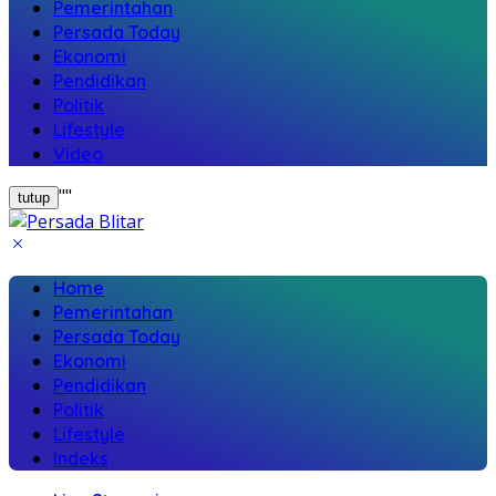
Pemerintahan
Persada Today
Ekonomi
Pendidikan
Politik
Lifestyle
Video
"
"
tutup
Home
Pemerintahan
Persada Today
Ekonomi
Pendidikan
Politik
Lifestyle
Indeks