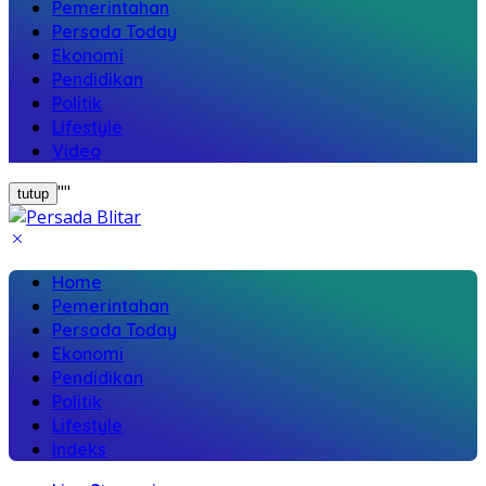
Pemerintahan
Persada Today
Ekonomi
Pendidikan
Politik
Lifestyle
Video
"
"
tutup
Home
Pemerintahan
Persada Today
Ekonomi
Pendidikan
Politik
Lifestyle
Indeks