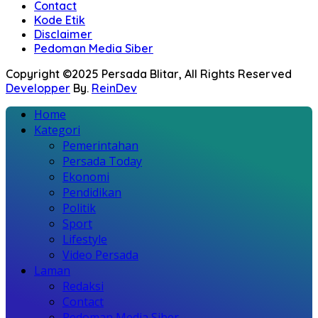
Contact
Kode Etik
Disclaimer
Pedoman Media Siber
Copyright ©2025 Persada Blitar, All Rights Reserved
Developper
By.
ReinDev
Home
Kategori
Pemerintahan
Persada Today
Ekonomi
Pendidikan
Politik
Sport
Lifestyle
Video Persada
Laman
Redaksi
Contact
Pedoman Media Siber