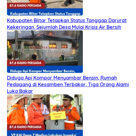
Kabupaten Blitar Tetapkan Status Tanggap Darurat
Kekeringan, Sejumlah Desa Mulai Krisis Air Bersih
Diduga Api Kompor Menyambar Bensin, Rumah
Pedagang di Kesamben Terbakar, Tiga Orang Alami
Luka Bakar