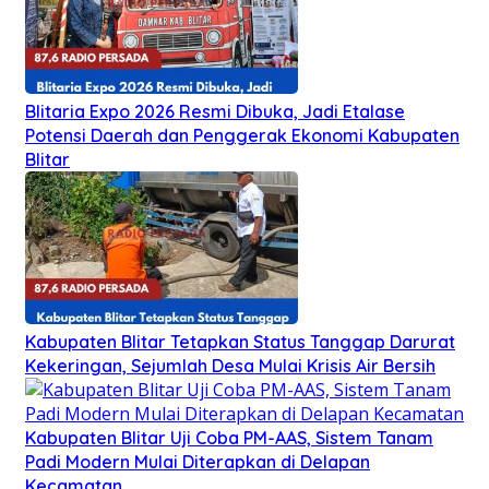
Blitaria Expo 2026 Resmi Dibuka, Jadi Etalase
Potensi Daerah dan Penggerak Ekonomi Kabupaten
Blitar
Kabupaten Blitar Tetapkan Status Tanggap Darurat
Kekeringan, Sejumlah Desa Mulai Krisis Air Bersih
Kabupaten Blitar Uji Coba PM-AAS, Sistem Tanam
Padi Modern Mulai Diterapkan di Delapan
Kecamatan