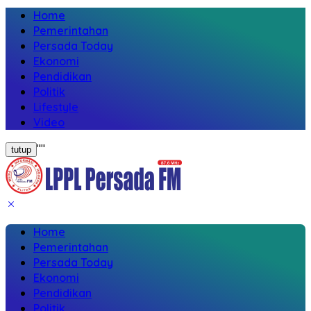
Home
Pemerintahan
Persada Today
Ekonomi
Pendidikan
Politik
Lifestyle
Video
"
"
tutup
Home
Pemerintahan
Persada Today
Ekonomi
Pendidikan
Politik