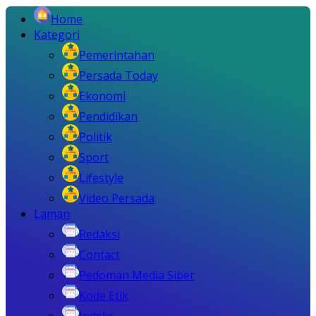
Home
Kategori
Pemerintahan
Persada Today
Ekonomi
Pendidikan
Politik
Sport
Lifestyle
Video Persada
Laman
Redaksi
Contact
Pedoman Media Siber
Kode Etik
Indeks