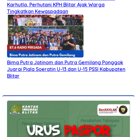
Karhutla, Perhutani KPH Blitar Ajak Warga
Tingkatkan Kewaspadaan
Bima Putra Jatinom dan Putra Gemilang Ponggok
Juarai Piala Soeratin U-13 dan U-15 PSSI Kabupaten
Blitar