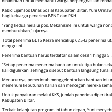
dihadirkan untuk membantu warga berpenghasilan rendah 
Kabid Lijamsos Dinas Sosial Kabupaten Blitar, Yuni Urina
bagi keluarga penerima BPNT dan PKH.
“Yang kedua melalui pos. Mekanisme ini untuk warga no
membutuhkan,” ujarnya.
Total penerima BLTS Kesra mencakup 62.543 penerima uta
minggu ini.
Penerima bantuan harus terdaftar dalam desil 1 hingga 5,
“Setiap penerima menerima bantuan untuk tiga bulan seka
kali digulirkan, sehingga disebut bantuan langsung tunai s
Menurutnya, pemerintah menggelontorkan bantuan ini u
memenuhi kebutuhan harian dan mencegah mereka semak
Untuk penyaluran melalui KKS, jumlah penerima diperkiraka
Kabupaten Blitar.
Terkait kelanjutan program ini tahun depan, Yuni menye