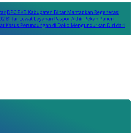
tar
DPC PKB Kabupaten Blitar Mantapkan Regenerasi
702 Blitar Lewat Layanan Paspor Akhir Pekan
Panen
bat Kasus Perundungan di Doko Mengundurkan Diri dari