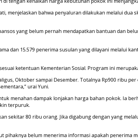
di tengah kenaikan harga kebutuhan pokok ini menjangkau
wati, menjelaskan bahwa penyaluran dilakukan melalui dua s
nbansos yang belum pernah mendapatkan bantuan dan belum
ma dan 15.579 penerima susulan yang dilayani melalui ka
 sesuai ketentuan Kementerian Sosial. Program ini merupak
ligus, Oktober sampai Desember. Totalnya Rp900 ribu per o
ementara,” urai Yuni.
ntuk menahan dampak lonjakan harga bahan pokok. Ia ber
in terpuruk.
n sekitar 80 ribu orang. Jika digabung dengan yang melalui
but pihaknya belum menerima informasi apakah penerima m