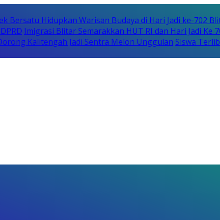
ek Bersatu Hidupkan Warisan Budaya di Hari Jadi ke-702 Bli
i DPRD
Imigrasi Blitar Semarakkan HUT RI dan Hari Jadi Ke 
orong Kalitengah Jadi Sentra Melon Unggulan
Siswa Terli