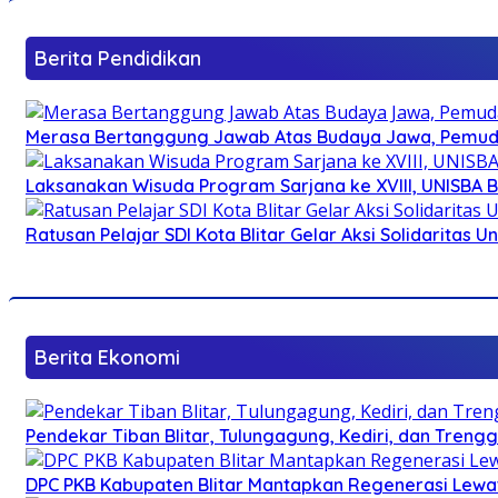
Berita Pendidikan
Merasa Bertanggung Jawab Atas Budaya Jawa, Pemuda 
Laksanakan Wisuda Program Sarjana ke XVIII, UNISBA B
Ratusan Pelajar SDI Kota Blitar Gelar Aksi Solidaritas U
Berita Ekonomi
Pendekar Tiban Blitar, Tulungagung, Kediri, dan Treng
DPC PKB Kabupaten Blitar Mantapkan Regenerasi Lewat