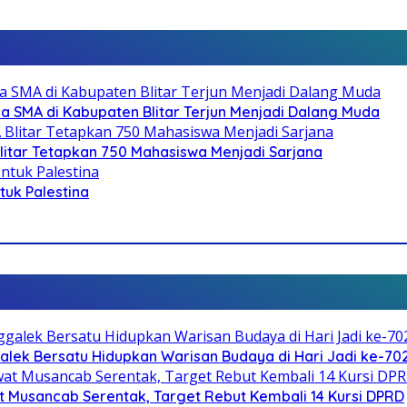
SMA di Kabupaten Blitar Terjun Menjadi Dalang Muda
litar Tetapkan 750 Mahasiswa Menjadi Sarjana
ntuk Palestina
galek Bersatu Hidupkan Warisan Budaya di Hari Jadi ke-702
 Musancab Serentak, Target Rebut Kembali 14 Kursi DPRD