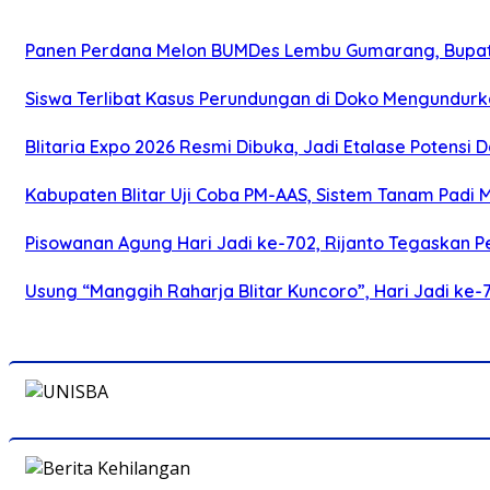
Panen Perdana Melon BUMDes Lembu Gumarang, Bupati 
Siswa Terlibat Kasus Perundungan di Doko Mengundurka
Blitaria Expo 2026 Resmi Dibuka, Jadi Etalase Potens
Kabupaten Blitar Uji Coba PM-AAS, Sistem Tanam Padi
Pisowanan Agung Hari Jadi ke-702, Rijanto Tegaskan
Usung “Manggih Raharja Blitar Kuncoro”, Hari Jadi ke