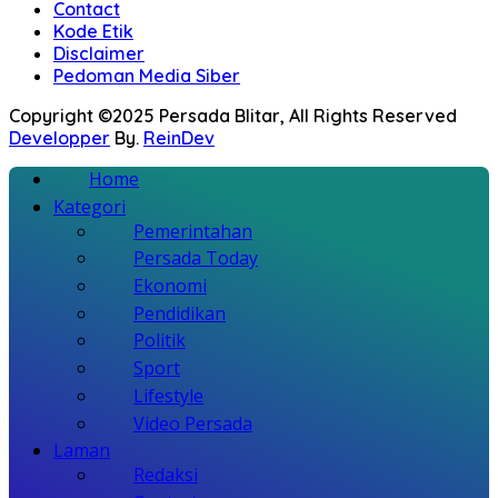
Contact
Kode Etik
Disclaimer
Pedoman Media Siber
Copyright ©2025 Persada Blitar, All Rights Reserved
Developper
By.
ReinDev
Home
Kategori
Pemerintahan
Persada Today
Ekonomi
Pendidikan
Politik
Sport
Lifestyle
Video Persada
Laman
Redaksi