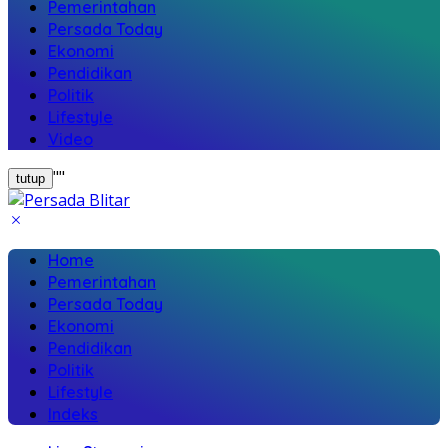
Pemerintahan
Persada Today
Ekonomi
Pendidikan
Politik
Lifestyle
Video
"
"
tutup
Home
Pemerintahan
Persada Today
Ekonomi
Pendidikan
Politik
Lifestyle
Indeks