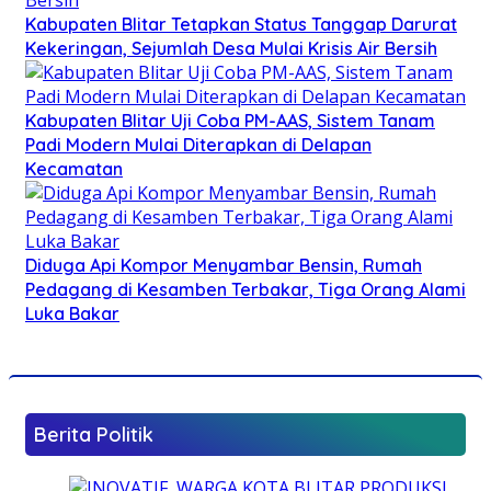
Kabupaten Blitar Tetapkan Status Tanggap Darurat
Kekeringan, Sejumlah Desa Mulai Krisis Air Bersih
Kabupaten Blitar Uji Coba PM-AAS, Sistem Tanam
Padi Modern Mulai Diterapkan di Delapan
Kecamatan
Diduga Api Kompor Menyambar Bensin, Rumah
Pedagang di Kesamben Terbakar, Tiga Orang Alami
Luka Bakar
Berita Politik