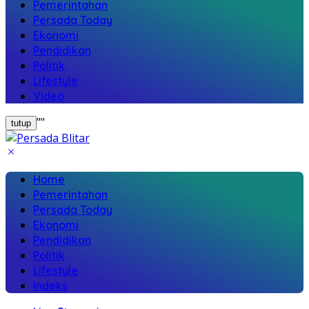
Pemerintahan
Persada Today
Ekonomi
Pendidikan
Politik
Lifestyle
Video
"
"
tutup
Home
Pemerintahan
Persada Today
Ekonomi
Pendidikan
Politik
Lifestyle
Indeks