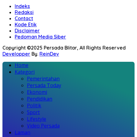
Indeks
Redaksi
Contact
Kode Etik
Disclaimer
Pedoman Media Siber
Copyright ©2025 Persada Blitar, All Rights Reserved
Developper
By.
ReinDev
Home
Kategori
Pemerintahan
Persada Today
Ekonomi
Pendidikan
Politik
Sport
Lifestyle
Video Persada
Laman