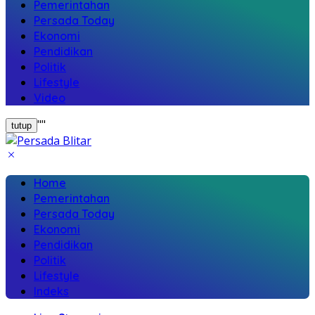
Pemerintahan
Persada Today
Ekonomi
Pendidikan
Politik
Lifestyle
Video
"
"
tutup
Home
Pemerintahan
Persada Today
Ekonomi
Pendidikan
Politik
Lifestyle
Indeks