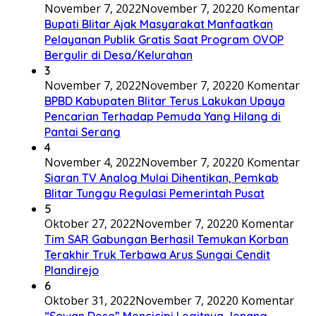
November 7, 2022
November 7, 2022
0 Komentar
Bupati Blitar Ajak Masyarakat Manfaatkan
Pelayanan Publik Gratis Saat Program OVOP
Bergulir di Desa/Kelurahan
3
November 7, 2022
November 7, 2022
0 Komentar
BPBD Kabupaten Blitar Terus Lakukan Upaya
Pencarian Terhadap Pemuda Yang Hilang di
Pantai Serang
4
November 4, 2022
November 7, 2022
0 Komentar
Siaran TV Analog Mulai Dihentikan, Pemkab
Blitar Tunggu Regulasi Pemerintah Pusat
5
Oktober 27, 2022
November 7, 2022
0 Komentar
Tim SAR Gabungan Berhasil Temukan Korban
Terakhir Truk Terbawa Arus Sungai Cendit
Plandirejo
6
Oktober 31, 2022
November 7, 2022
0 Komentar
“Sowan Deso” Mencicipi Legitnya Jenang