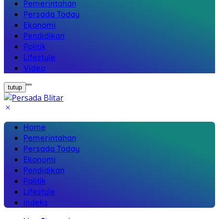
Pemerintahan
Persada Today
Ekonomi
Pendidikan
Politik
Lifestyle
Video
"
"
tutup
Home
Pemerintahan
Persada Today
Ekonomi
Pendidikan
Politik
Lifestyle
Indeks