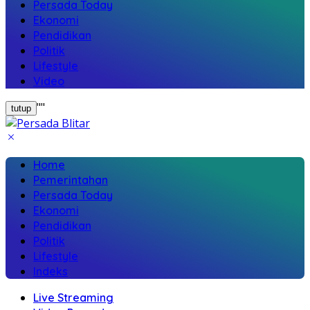
Persada Today
Ekonomi
Pendidikan
Politik
Lifestyle
Video
"
"
tutup
Home
Pemerintahan
Persada Today
Ekonomi
Pendidikan
Politik
Lifestyle
Indeks
Live Streaming