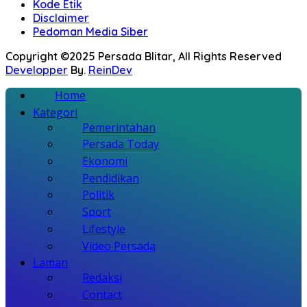
Kode Etik
Disclaimer
Pedoman Media Siber
Copyright ©2025 Persada Blitar, All Rights Reserved
Developper
By.
ReinDev
Home
Kategori
Pemerintahan
Persada Today
Ekonomi
Pendidikan
Politik
Sport
Lifestyle
Video Persada
Laman
Redaksi
Contact