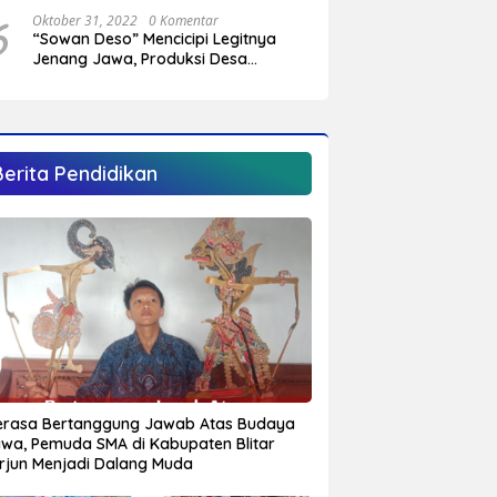
Sungai Cendit Plandirejo
6
Oktober 31, 2022
0 Komentar
“Sowan Deso” Mencicipi Legitnya
Jenang Jawa, Produksi Desa
Sumberagung Panggungrejo
Berita Pendidikan
rasa Bertanggung Jawab Atas Budaya
wa, Pemuda SMA di Kabupaten Blitar
rjun Menjadi Dalang Muda