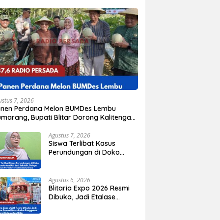
ustus 7, 2026
anen Perdana Melon BUMDes Lembu
marang, Bupati Blitar Dorong Kalitengah
di Sentra Melon Unggulan
Agustus 7, 2026
Siswa Terlibat Kasus
Perundungan di Doko
Mengundurkan Diri dari
Sekolah, Diduga Peristiwa
Pernah Terjadi
Agustus 6, 2026
Sebelumnya
Blitaria Expo 2026 Resmi
Dibuka, Jadi Etalase
Potensi Daerah dan
Penggerak Ekonomi