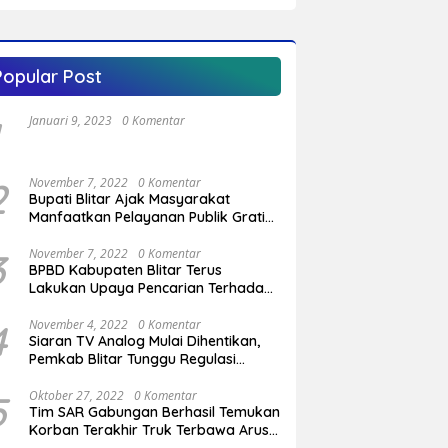
Kabupaten Blitar
Popular Post
Januari 9, 2023
0 Komentar
2
November 7, 2022
0 Komentar
Bupati Blitar Ajak Masyarakat
Manfaatkan Pelayanan Publik Gratis
Saat Program OVOP Bergulir di
Desa/Kelurahan
3
November 7, 2022
0 Komentar
BPBD Kabupaten Blitar Terus
Lakukan Upaya Pencarian Terhadap
Pemuda Yang Hilang di Pantai
Serang
4
November 4, 2022
0 Komentar
Siaran TV Analog Mulai Dihentikan,
Pemkab Blitar Tunggu Regulasi
Pemerintah Pusat
5
Oktober 27, 2022
0 Komentar
Tim SAR Gabungan Berhasil Temukan
Korban Terakhir Truk Terbawa Arus