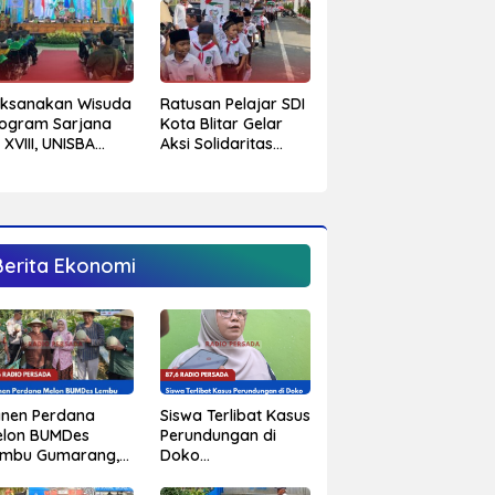
aksanakan Wisuda
Ratusan Pelajar SDI
ogram Sarjana
Kota Blitar Gelar
 XVIII, UNISBA
Aksi Solidaritas
itar Tetapkan 750
Untuk Palestina
hasiswa Menjadi
rjana
Berita Ekonomi
Siswa Terlibat Kasus
anen Perdana
Perundungan di
elon BUMDes
Doko
embu Gumarang,
Mengundurkan Diri
pati Blitar
dari Sekolah,