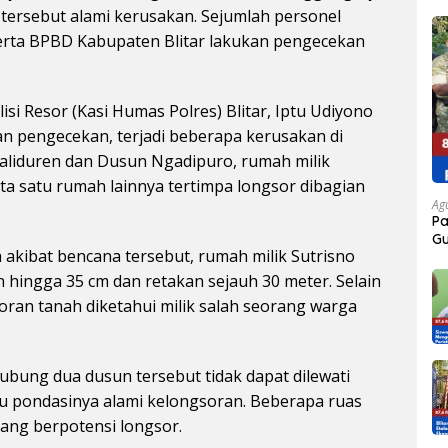
a tersebut alami kerusakan. Sejumlah personel
erta BPBD Kabupaten Blitar lakukan pengecekan
i Resor (Kasi Humas Polres) Blitar, Iptu Udiyono
an pengecekan, terjadi beberapa kerusakan di
liduren dan Dusun Ngadipuro, rumah milik
a satu rumah lainnya tertimpa longsor dibagian
Ag
P
Gu
akibat bencana tersebut, rumah milik Sutrisno
Ja
hingga 35 cm dan retakan sejauh 30 meter. Selain
oran tanah diketahui milik salah seorang warga
ubung dua dusun tersebut tidak dapat dilewati
tu pondasinya alami kelongsoran. Beberapa ruas
 yang berpotensi longsor.