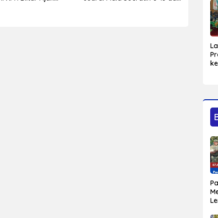
ingkatkan
U-15 PSSI Kabupaten Blitar
adaan
L
Pr
ke
Bl
Ma
Sa
P
M
L
Bu