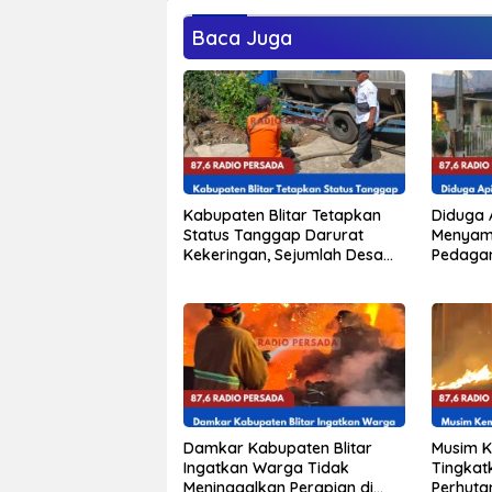
Baca Juga
Kabupaten Blitar Tetapkan
Diduga 
Status Tanggap Darurat
Menyam
Kekeringan, Sejumlah Desa
Pedaga
Mulai Krisis Air Bersih
Terbaka
Luka Ba
Damkar Kabupaten Blitar
Musim K
Ingatkan Warga Tidak
Tingkatk
Meninggalkan Perapian di
Perhutan