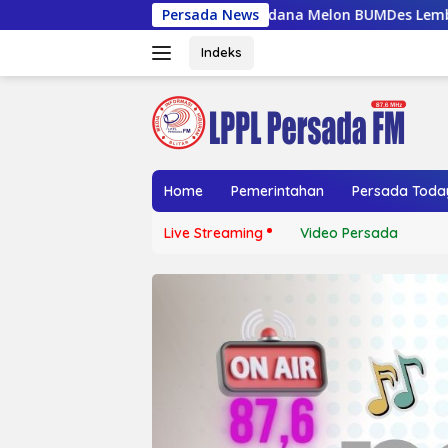
Langsung
en Perdana Melon BUMDes Lembu Gumarang, Bupati Blitar Doron
Persada News
ke
konten
Indeks
Home
Pemerintahan
Persada Toda
Live Streaming
Video Persada