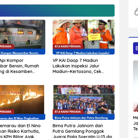
Api Kompor
VP KAI Daop 7 Madiun
bar Bensin, Rumah
Lakukan Inspeksi Jalur
ng di Kesamben
Madiun–Kertosono, Cek
r, Tiga Orang Alami
Kondisi Rel, Jembatan, hingga
kar
Persinyalan
Me
Ja
emarau dan El Nino
Bima Putra Jatinom dan
Te
an Risiko Karhutla,
Putra Gemilang Ponggok
i KPH Blitar Ajak
Juarai Piala Soeratin U-13 dan