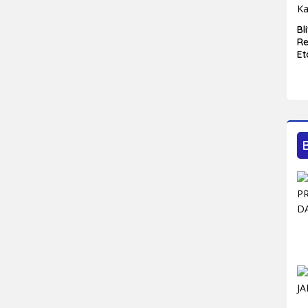
Bl
Re
Et
D
P
Ka