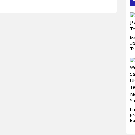
ak bagi Seluruh
Pembangunan Blitar
 Masyarakat
Me
Ja
Te
L
Pr
ke
Bl
Ma