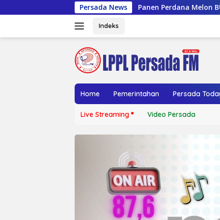
Langsung
Panen Perdana Melon BUMDes Lembu Gumarang, 
Persada News
ke
konten
Indeks
Home
Pemerintahan
Persada Toda
Live Streaming
Video Persada