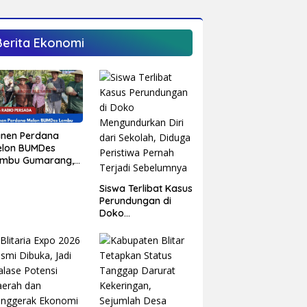
rjana
Berita Ekonomi
anen Perdana
elon BUMDes
embu Gumarang,
pati Blitar
rong Kalitengah
Siswa Terlibat Kasus
di Sentra Melon
Perundungan di
nggulan
Doko
Mengundurkan Diri
dari Sekolah,
Diduga Peristiwa
Pernah Terjadi
Sebelumnya