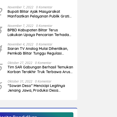
2
November 7, 2022
0 Komentar
Bupati Blitar Ajak Masyarakat
Manfaatkan Pelayanan Publik Gratis
Saat Program OVOP Bergulir di
Desa/Kelurahan
3
November 7, 2022
0 Komentar
BPBD Kabupaten Blitar Terus
Lakukan Upaya Pencarian Terhadap
Pemuda Yang Hilang di Pantai
Serang
4
November 4, 2022
0 Komentar
Siaran TV Analog Mulai Dihentikan,
Pemkab Blitar Tunggu Regulasi
Pemerintah Pusat
5
Oktober 27, 2022
0 Komentar
Tim SAR Gabungan Berhasil Temukan
Korban Terakhir Truk Terbawa Arus
Sungai Cendit Plandirejo
6
Oktober 31, 2022
0 Komentar
“Sowan Deso” Mencicipi Legitnya
Jenang Jawa, Produksi Desa
Sumberagung Panggungrejo