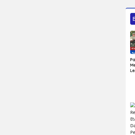
Sa
P
M
L
Bu
Do
Ja
U