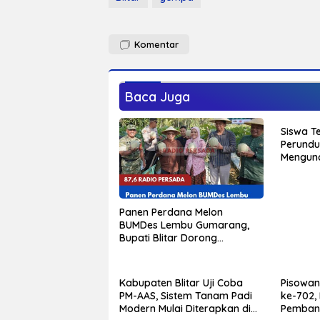
Komentar
Baca Juga
Siswa Te
Perundu
Mengund
Sekolah,
Pernah 
Panen Perdana Melon
BUMDes Lembu Gumarang,
Bupati Blitar Dorong
Kalitengah Jadi Sentra Melon
Unggulan
Kabupaten Blitar Uji Coba
Pisowan
PM-AAS, Sistem Tanam Padi
ke-702,
Modern Mulai Diterapkan di
Pemban