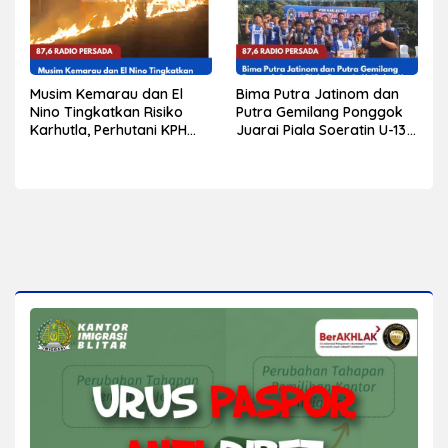
Musim Kemarau dan El
Bima Putra Jatinom dan
Nino Tingkatkan Risiko
Putra Gemilang Ponggok
Karhutla, Perhutani KPH
Juarai Piala Soeratin U-13
Blitar Ajak Warga
dan U-15 PSSI Kabupaten
Tingkatkan Kewaspadaan
Blitar