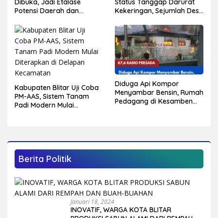
Status Tanggap Darurat
Dibuka, Jadi Etalase
Kekeringan, Sejumlah Desa
Potensi Daerah dan
Mulai Krisis Air Bersih
Penggerak Ekonomi
Kabupaten Blitar
Diduga Api Kompor
Kabupaten Blitar Uji Coba
Menyambar Bensin, Rumah
PM-AAS, Sistem Tanam
Pedagang di Kesamben
Padi Modern Mulai
Terbakar, Tiga Orang
Diterapkan di Delapan
Alami Luka Bakar
Kecamatan
Berita Politik
Januari 18, 2024
INOVATIF, WARGA KOTA BLITAR