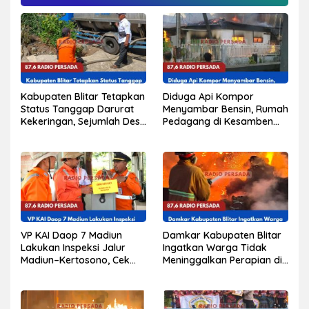
Kabupaten Blitar Tetapkan
Diduga Api Kompor
Status Tanggap Darurat
Menyambar Bensin, Rumah
Kekeringan, Sejumlah Desa
Pedagang di Kesamben
Mulai Krisis Air Bersih
Terbakar, Tiga Orang
Alami Luka Bakar
VP KAI Daop 7 Madiun
Damkar Kabupaten Blitar
Lakukan Inspeksi Jalur
Ingatkan Warga Tidak
Madiun–Kertosono, Cek
Meninggalkan Perapian di
Kondisi Rel, Jembatan,
Dekat Kandang dan
hingga Persinyalan
Permukiman