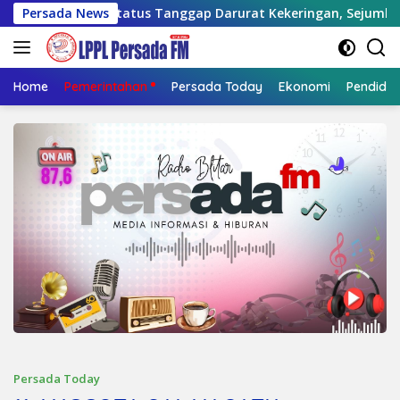
Langsung
 Status Tanggap Darurat Kekeringan, Sejumlah Desa Mulai Krisi
Persada News
ke
konten
Home
Pemerintahan
Persada Today
Ekonomi
Pendidik
Persada Today