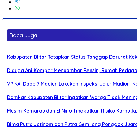
Baca Juga
Kabupaten Blitar Tetapkan Status Tanggap Darurat Keke
Diduga Api Kompor Menyambar Bensin, Rumah Pedagan
VP KAI Daop 7 Madiun Lakukan Inspeksi Jalur Madiun–Ke
Damkar Kabupaten Blitar Ingatkan Warga Tidak Menin
Musim Kemarau dan El Nino Tingkatkan Risiko Karhutla
Bima Putra Jatinom dan Putra Gemilang Ponggok Juarai 