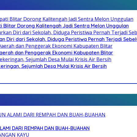
Blitar Dorong Kalitengah Jadi Sentra Melon Unggulan
n Diri dari Sekolah, Diduga Peristiwa Pernah Terjadi Seb
i Daerah dan Penggerak Ekonomi Kabupaten Blitar
ringan, Sejumlah Desa Mulai Krisis Air Bersih
ALAMI DARI REMPAH DAN BUAH-BUAHAN