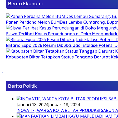
Berita Ekonomi
Panen Perdana Melon BUMDes Lembu Gumarang, Bupati 
Siswa Terlibat Kasus Perundungan di Doko Mengundurka
Blitaria Expo 2026 Resmi Dibuka, Jadi Etalase Potens
Kabupaten Blitar Tetapkan Status Tanggap Darurat Keke
Berita Politik
Januari 18, 2024
Januari 18, 2024
INOVATIF, WARGA KOTA BLITAR PRODUKSI SABUN 