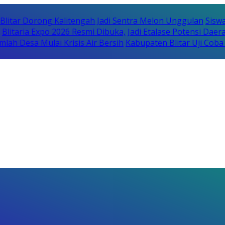
itar Dorong Kalitengah Jadi Sentra Melon Unggulan
Sisw
Blitaria Expo 2026 Resmi Dibuka, Jadi Etalase Potensi Da
lah Desa Mulai Krisis Air Bersih
Kabupaten Blitar Uji Cob