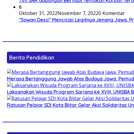
Tim SAR Gabungan Berhasil Temukan Korban Terakh
6
Oktober 31, 2022
November 7, 2022
0 Komentar
“Sowan Deso” Mencicipi Legitnya Jenang Jawa, 
Berita Pendidikan
Merasa Bertanggung Jawab Atas Budaya Jawa, Pemuda 
Laksanakan Wisuda Program Sarjana ke XVIII, UNISBA B
Ratusan Pelajar SDI Kota Blitar Gelar Aksi Solidaritas U