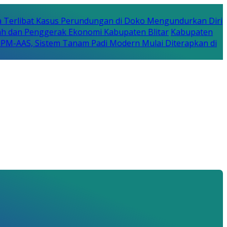
a Terlibat Kasus Perundungan di Doko Mengundurkan Diri
erah dan Penggerak Ekonomi Kabupaten Blitar
Kabupaten
a PM-AAS, Sistem Tanam Padi Modern Mulai Diterapkan di