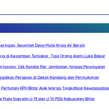
ringan, Sejumlah Desa Mulai Krisis Air Bersih
g di Kesamben Terbakar, Tiga Orang Alami Luka Bakar
rtosono, Cek Kondisi Rel, Jembatan, hingga Persinyalan
ggalkan Perapian di Dekat Kandang dan Permukiman
, Perhutani KPH Blitar Ajak Warga Tingkatkan Kewaspadaa
Piala Soeratin U-13 dan U-15 PSSI Kabupaten Blitar