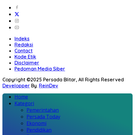
Indeks
Redaksi
Contact
Kode Etik
Disclaimer
Pedoman Media Siber
Copyright ©2025 Persada Blitar, All Rights Reserved
Developper
By.
ReinDev
Home
Kategori
Pemerintahan
Persada Today
Ekonomi
Pendidikan