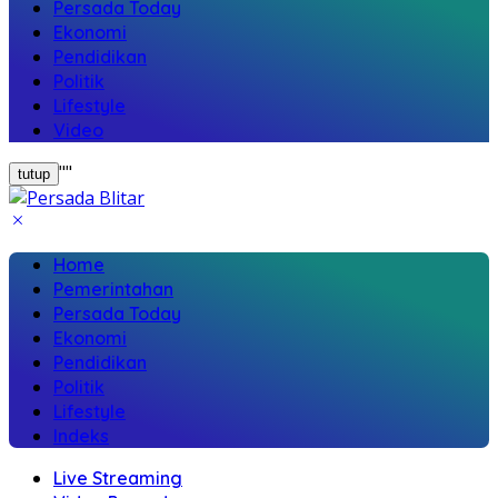
Persada Today
Ekonomi
Pendidikan
Politik
Lifestyle
Video
"
"
tutup
Home
Pemerintahan
Persada Today
Ekonomi
Pendidikan
Politik
Lifestyle
Indeks
Live Streaming