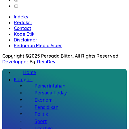
Indeks
Redaksi
Contact
Kode Etik
Disclaimer
Pedoman Media Siber
Copyright ©2025 Persada Blitar, All Rights Reserved
Developper
By.
ReinDev
Home
Kategori
Pemerintahan
Persada Today
Ekonomi
Pendidikan
Politik
Sport
Lifestyle