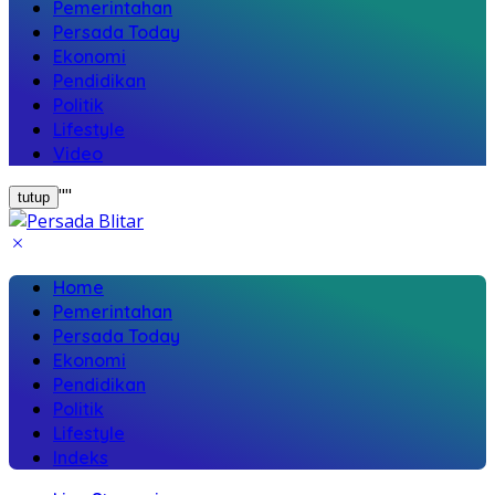
Pemerintahan
Persada Today
Ekonomi
Pendidikan
Politik
Lifestyle
Video
"
"
tutup
Home
Pemerintahan
Persada Today
Ekonomi
Pendidikan
Politik
Lifestyle
Indeks