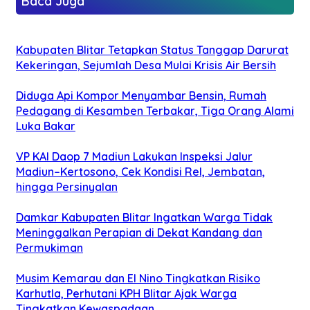
Baca Juga
Kabupaten Blitar Tetapkan Status Tanggap Darurat
Kekeringan, Sejumlah Desa Mulai Krisis Air Bersih
Diduga Api Kompor Menyambar Bensin, Rumah
Pedagang di Kesamben Terbakar, Tiga Orang Alami
Luka Bakar
VP KAI Daop 7 Madiun Lakukan Inspeksi Jalur
Madiun–Kertosono, Cek Kondisi Rel, Jembatan,
hingga Persinyalan
Damkar Kabupaten Blitar Ingatkan Warga Tidak
Meninggalkan Perapian di Dekat Kandang dan
Permukiman
Musim Kemarau dan El Nino Tingkatkan Risiko
Karhutla, Perhutani KPH Blitar Ajak Warga
Tingkatkan Kewaspadaan