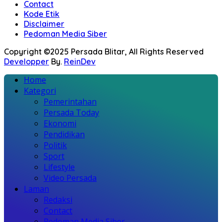
Contact
Kode Etik
Disclaimer
Pedoman Media Siber
Copyright ©2025 Persada Blitar, All Rights Reserved
Developper
By.
ReinDev
Home
Kategori
Pemerintahan
Persada Today
Ekonomi
Pendidikan
Politik
Sport
Lifestyle
Video Persada
Laman
Redaksi
Contact
Pedoman Media Siber