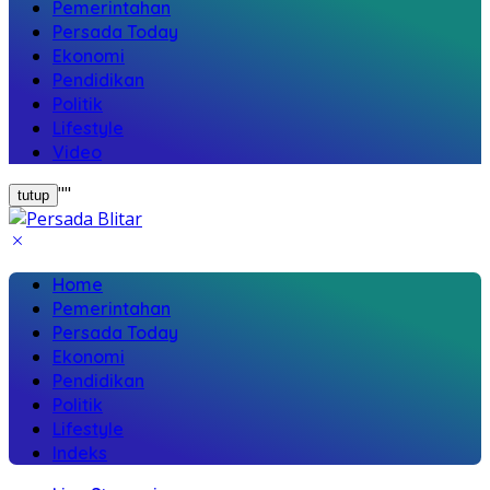
Pemerintahan
Persada Today
Ekonomi
Pendidikan
Politik
Lifestyle
Video
"
"
tutup
Home
Pemerintahan
Persada Today
Ekonomi
Pendidikan
Politik
Lifestyle
Indeks