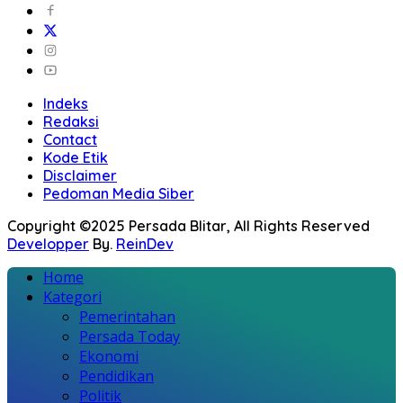
Indeks
Redaksi
Contact
Kode Etik
Disclaimer
Pedoman Media Siber
Copyright ©2025 Persada Blitar, All Rights Reserved
Developper
By.
ReinDev
Home
Kategori
Pemerintahan
Persada Today
Ekonomi
Pendidikan
Politik