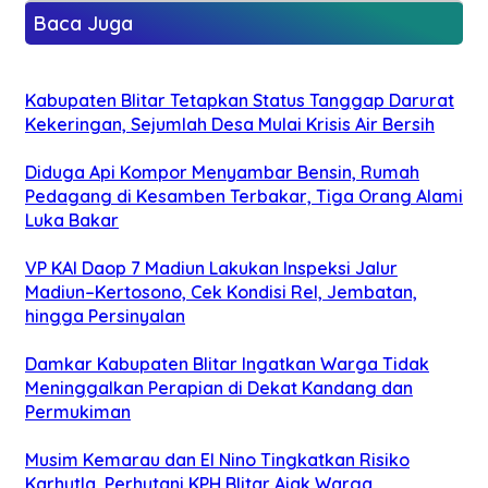
Baca Juga
Kabupaten Blitar Tetapkan Status Tanggap Darurat
Kekeringan, Sejumlah Desa Mulai Krisis Air Bersih
Diduga Api Kompor Menyambar Bensin, Rumah
Pedagang di Kesamben Terbakar, Tiga Orang Alami
Luka Bakar
VP KAI Daop 7 Madiun Lakukan Inspeksi Jalur
Madiun–Kertosono, Cek Kondisi Rel, Jembatan,
hingga Persinyalan
Damkar Kabupaten Blitar Ingatkan Warga Tidak
Meninggalkan Perapian di Dekat Kandang dan
Permukiman
Musim Kemarau dan El Nino Tingkatkan Risiko
Karhutla, Perhutani KPH Blitar Ajak Warga