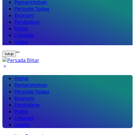
Pemerintahan
Persada Today
Ekonomi
Pendidikan
Politik
Lifestyle
Video
"
"
tutup
Home
Pemerintahan
Persada Today
Ekonomi
Pendidikan
Politik
Lifestyle
Indeks