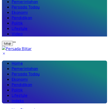
Pemerintahan
Persada Today
Ekonomi
Pendidikan
Politik
Lifestyle
Video
"
"
tutup
Home
Pemerintahan
Persada Today
Ekonomi
Pendidikan
Politik
Lifestyle
Indeks