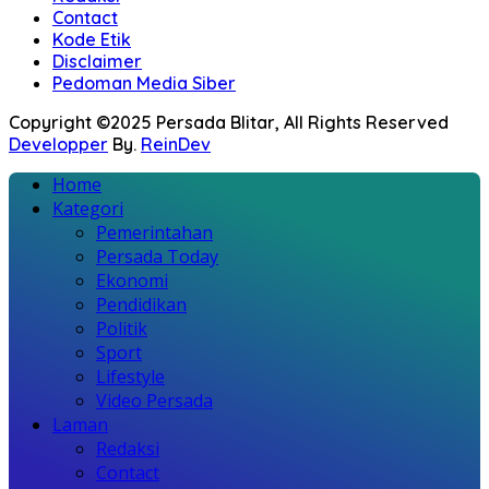
Contact
Kode Etik
Disclaimer
Pedoman Media Siber
Copyright ©2025 Persada Blitar, All Rights Reserved
Developper
By.
ReinDev
Home
Kategori
Pemerintahan
Persada Today
Ekonomi
Pendidikan
Politik
Sport
Lifestyle
Video Persada
Laman
Redaksi
Contact