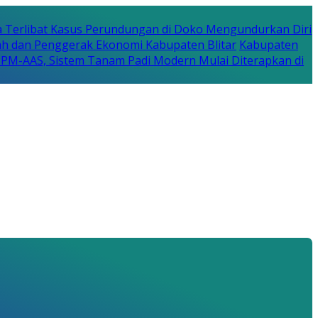
a Terlibat Kasus Perundungan di Doko Mengundurkan Diri
erah dan Penggerak Ekonomi Kabupaten Blitar
Kabupaten
a PM-AAS, Sistem Tanam Padi Modern Mulai Diterapkan di