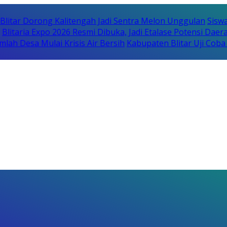
itar Dorong Kalitengah Jadi Sentra Melon Unggulan
Sisw
Blitaria Expo 2026 Resmi Dibuka, Jadi Etalase Potensi Da
lah Desa Mulai Krisis Air Bersih
Kabupaten Blitar Uji Cob