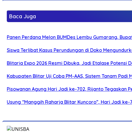
Baca Juga
Panen Perdana Melon BUMDes Lembu Gumarang, Bupati 
Siswa Terlibat Kasus Perundungan di Doko Mengundurka
Blitaria Expo 2026 Resmi Dibuka, Jadi Etalase Potens
Kabupaten Blitar Uji Coba PM-AAS, Sistem Tanam Padi
Pisowanan Agung Hari Jadi ke-702, Rijanto Tegaskan
Usung “Manggih Raharja Blitar Kuncoro”, Hari Jadi ke