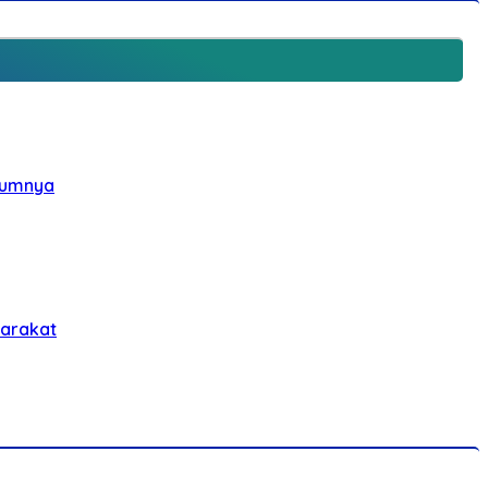
elumnya
yarakat