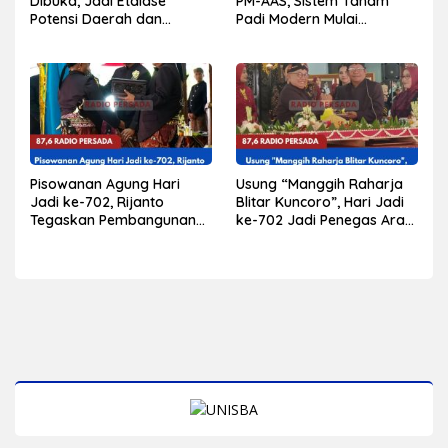
Dibuka, Jadi Etalase
PM-AAS, Sistem Tanam
Potensi Daerah dan
Padi Modern Mulai
Penggerak Ekonomi
Diterapkan di Delapan
Kabupaten Blitar
Kecamatan
Pisowanan Agung Hari
Usung “Manggih Raharja
Jadi ke-702, Rijanto
Blitar Kuncoro”, Hari Jadi
Tegaskan Pembangunan
ke-702 Jadi Penegas Arah
Harus Berdampak bagi
Pembangunan Blitar
Seluruh Lapisan
Masyarakat