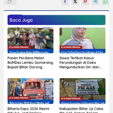
Baca Juga
Panen Perdana Melon
Siswa Terlibat Kasus
BUMDes Lembu Gumarang,
Perundungan di Doko
Bupati Blitar Dorong
Mengundurkan Diri dari
Kalitengah Jadi Sentra
Sekolah, Diduga Peristiwa
Melon Unggulan
Pernah Terjadi
Sebelumnya
Blitaria Expo 2026 Resmi
Kabupaten Blitar Uji Coba