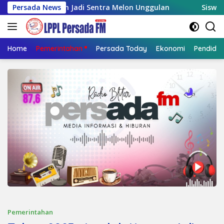
Langsung
itengah Jadi Sentra Melon Unggulan
Persada News
Siswa Terlibat K
ke
konten
Home
Pemerintahan
Persada Today
Ekonomi
Pendidik
Pemerintahan