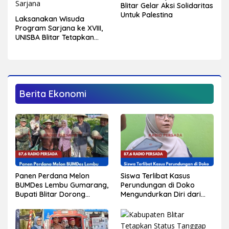
Blitar Gelar Aksi Solidaritas
Untuk Palestina
Laksanakan Wisuda
Program Sarjana ke XVIII,
UNISBA Blitar Tetapkan
750 Mahasiswa Menjadi
Sarjana
Berita Ekonomi
Panen Perdana Melon
Siswa Terlibat Kasus
BUMDes Lembu Gumarang,
Perundungan di Doko
Bupati Blitar Dorong
Mengundurkan Diri dari
Kalitengah Jadi Sentra
Sekolah, Diduga Peristiwa
Melon Unggulan
Pernah Terjadi
Sebelumnya