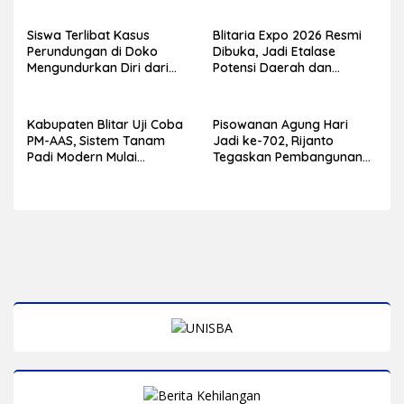
Tembus Rp550 Juta
Siswa Terlibat Kasus
Blitaria Expo 2026 Resmi
Perundungan di Doko
Dibuka, Jadi Etalase
Mengundurkan Diri dari
Potensi Daerah dan
Sekolah, Diduga Peristiwa
Penggerak Ekonomi
Pernah Terjadi
Kabupaten Blitar
Sebelumnya
Kabupaten Blitar Uji Coba
Pisowanan Agung Hari
PM-AAS, Sistem Tanam
Jadi ke-702, Rijanto
Padi Modern Mulai
Tegaskan Pembangunan
Diterapkan di Delapan
Harus Berdampak bagi
Kecamatan
Seluruh Lapisan
Masyarakat