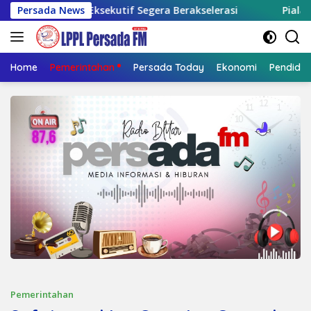
Langsung
Minta Eksekutif Segera Berakselerasi
Persada News
Piala Soeratin 
ke
konten
Home
Pemerintahan
Persada Today
Ekonomi
Pendidik
Pemerintahan