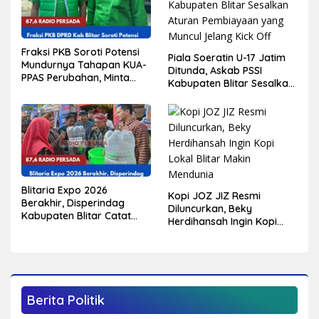
Fraksi PKB Soroti Potensi
Piala Soeratin U-17 Jatim
Mundurnya Tahapan KUA-
Ditunda, Askab PSSI
PPAS Perubahan, Minta
Kabupaten Blitar Sesalkan
Eksekutif Segera
Aturan Pembiayaan yang
Berakselerasi
Muncul Jelang Kick Off
Blitaria Expo 2026
Kopi JOZ JIZ Resmi
Berakhir, Disperindag
Diluncurkan, Beky
Kabupaten Blitar Catat
Herdihansah Ingin Kopi
Perputaran Ekonomi
Lokal Blitar Makin
Tembus Rp550 Juta
Mendunia
Berita Politik