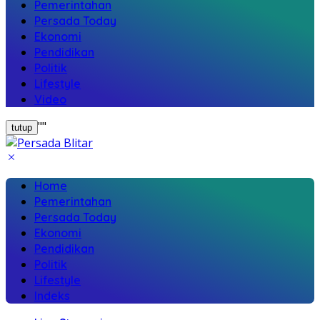
Pemerintahan
Persada Today
Ekonomi
Pendidikan
Politik
Lifestyle
Video
"
"
tutup
Home
Pemerintahan
Persada Today
Ekonomi
Pendidikan
Politik
Lifestyle
Indeks