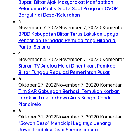
Bupati Blitar Ajak Masyarakat Manfaatkan
Pelayanan Publik Gratis Saat Program OVOP
Bergulir di Desa/Kelurahan
3
November 7, 2022
November 7, 2022
0 Komentar
BPBD Kabupaten Blitar Terus Lakukan Upaya
Pencarian Terhadap Pemuda Yang Hilang di
Pantai Serang
4
November 4, 2022
November 7, 2022
0 Komentar
Siaran TV Analog Mulai Dihentikan, Pemkab
Blitar Tunggu Regulasi Pemerintah Pusat
5
Oktober 27, 2022
November 7, 2022
0 Komentar
Tim SAR Gabungan Berhasil Temukan Korban
Terakhir Truk Terbawa Arus Sungai Cendit
Plandirejo
6
Oktober 31, 2022
November 7, 2022
0 Komentar
“Sowan Deso” Mencicipi Legitnya Jenang
Jawa, Produksi Desa Sumberagung