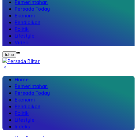
Pemerintahan
Persada Today
Ekonomi
Pendidikan
Politik
Lifestyle
Video
"
"
tutup
Home
Pemerintahan
Persada Today
Ekonomi
Pendidikan
Politik
Lifestyle
Indeks