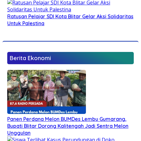
Ratusan Pelajar SDI Kota Blitar Gelar Aksi Solidaritas
Untuk Palestina
Berita Ekonomi
Panen Perdana Melon BUMDes Lembu Gumarang,
Bupati Blitar Dorong Kalitengah Jadi Sentra Melon
Unggulan