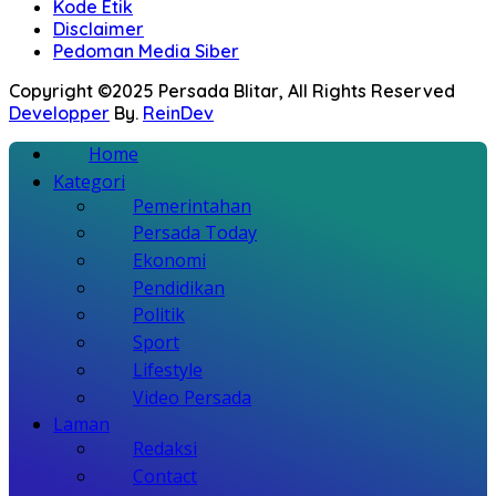
Kode Etik
Disclaimer
Pedoman Media Siber
Copyright ©2025 Persada Blitar, All Rights Reserved
Developper
By.
ReinDev
Home
Kategori
Pemerintahan
Persada Today
Ekonomi
Pendidikan
Politik
Sport
Lifestyle
Video Persada
Laman
Redaksi
Contact