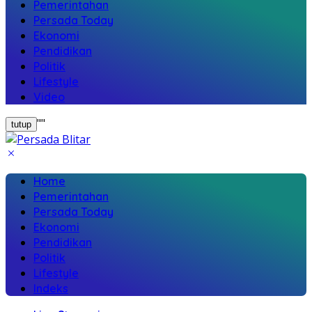
Pemerintahan
Persada Today
Ekonomi
Pendidikan
Politik
Lifestyle
Video
"
"
tutup
Home
Pemerintahan
Persada Today
Ekonomi
Pendidikan
Politik
Lifestyle
Indeks