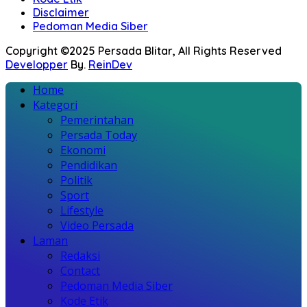
Disclaimer
Pedoman Media Siber
Copyright ©2025 Persada Blitar, All Rights Reserved
Developper
By.
ReinDev
Home
Kategori
Pemerintahan
Persada Today
Ekonomi
Pendidikan
Politik
Sport
Lifestyle
Video Persada
Laman
Redaksi
Contact
Pedoman Media Siber
Kode Etik