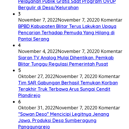
Pelayanan Publik Gratis Saat Program OVOP
Bergulir di Desa/Kelurahan
3
November 7, 2022
November 7, 2022
0 Komentar
BPBD Kabupaten Blitar Terus Lakukan Upaya
Pencarian Terhadap Pemuda Yang Hilang di
Pantai Serang
4
November 4, 2022
November 7, 2022
0 Komentar
Siaran TV Analog Mulai Dihentikan, Pemkab
Blitar Tunggu Regulasi Pemerintah Pusat
5
Oktober 27, 2022
November 7, 2022
0 Komentar
Tim SAR Gabungan Berhasil Temukan Korban
Terakhir Truk Terbawa Arus Sungai Cendit
Plandirejo
6
Oktober 31, 2022
November 7, 2022
0 Komentar
“Sowan Deso” Mencicipi Legitnya Jenang
Jawa, Produksi Desa Sumberagung
Panggungrejo