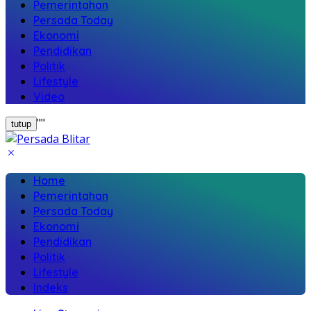
Pemerintahan
Persada Today
Ekonomi
Pendidikan
Politik
Lifestyle
Video
"
"
tutup
Home
Pemerintahan
Persada Today
Ekonomi
Pendidikan
Politik
Lifestyle
Indeks