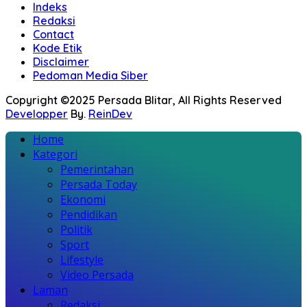
Indeks
Redaksi
Contact
Kode Etik
Disclaimer
Pedoman Media Siber
Copyright ©2025 Persada Blitar, All Rights Reserved
Developper
By.
ReinDev
Home
Kategori
Pemerintahan
Persada Today
Ekonomi
Pendidikan
Politik
Sport
Lifestyle
Video Persada
Laman
Redaksi