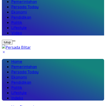
Pemerintahan
Persada Today
Ekonomi
Pendidikan
Politik
Lifestyle
Video
"
"
tutup
Home
Pemerintahan
Persada Today
Ekonomi
Pendidikan
Politik
Lifestyle
Indeks