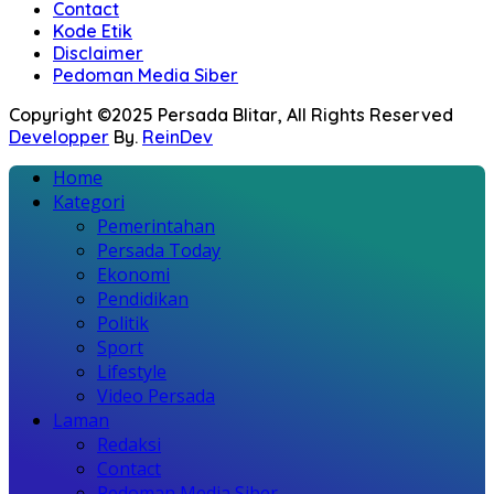
Contact
Kode Etik
Disclaimer
Pedoman Media Siber
Copyright ©2025 Persada Blitar, All Rights Reserved
Developper
By.
ReinDev
Home
Kategori
Pemerintahan
Persada Today
Ekonomi
Pendidikan
Politik
Sport
Lifestyle
Video Persada
Laman
Redaksi
Contact
Pedoman Media Siber