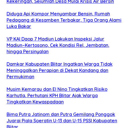
Kekeringan, Sejumlah Desa Mulai Krisis Air Bersih
Diduga Api Kompor Menyambar Bensin, Rumah
Pedagang di Kesamben Terbakar, Tiga Orang Alami
Luka Bakar
VP KAI Daop 7 Madiun Lakukan Inspeksi Jalur
Madiun–Kertosono, Cek Kondisi Rel, Jembatan,
hingga Persinyalan
Damkar Kabupaten Blitar Ingatkan Warga Tidak
Meninggalkan Perapian di Dekat Kandang dan
Permukiman
Musim Kemarau dan El Nino Tingkatkan Risiko
Karhutla, Perhutani KPH Blitar Ajak Warga
Tingkatkan Kewaspadaan
Bima Putra Jatinom dan Putra Gemilang Ponggok
Juarai Piala Soeratin U-13 dan U-15 PSSI Kabupaten
Blitar