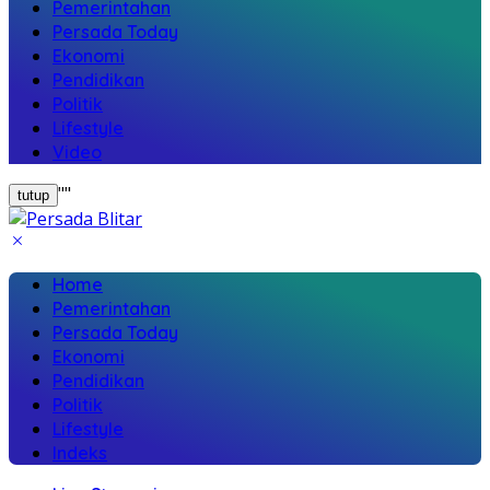
Pemerintahan
Persada Today
Ekonomi
Pendidikan
Politik
Lifestyle
Video
"
"
tutup
Home
Pemerintahan
Persada Today
Ekonomi
Pendidikan
Politik
Lifestyle
Indeks