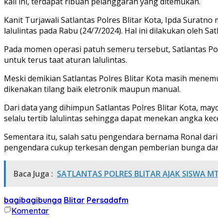
kali ini, terdapat ribuan pelanggaran yang ditemukan.
Kanit Turjawali Satlantas Polres Blitar Kota, Ipda Surat
lalulintas pada Rabu (24/7/2024). Hal ini dilakukan oleh Sa
Pada momen operasi patuh semeru tersebut, Satlantas Pol
untuk terus taat aturan lalulintas.
Meski demikian Satlantas Polres Blitar Kota masih menem
dikenakan tilang baik eletronik maupun manual.
Dari data yang dihimpun Satlantas Polres Blitar Kota, ma
selalu tertib lalulintas sehingga dapat menekan angka kec
Sementara itu, salah satu pengendara bernama Ronal dari 
pengendara cukup terkesan dengan pemberian bunga dari Sa
Baca Juga :
SATLANTAS POLRES BLITAR AJAK SISWA MT
bagibagibunga
Blitar
Persadafm
Komentar