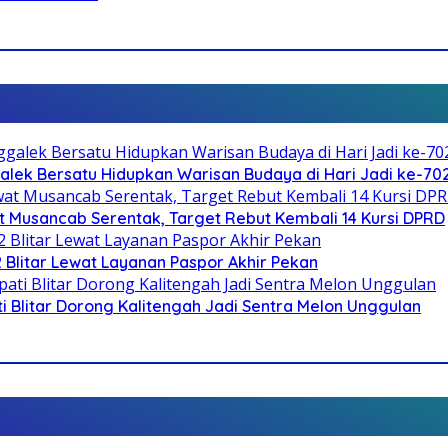
galek Bersatu Hidupkan Warisan Budaya di Hari Jadi ke-702
 Musancab Serentak, Target Rebut Kembali 14 Kursi DPRD
2 Blitar Lewat Layanan Paspor Akhir Pekan
Blitar Dorong Kalitengah Jadi Sentra Melon Unggulan