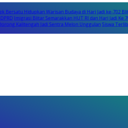
ek Bersatu Hidupkan Warisan Budaya di Hari Jadi ke-702 Bli
i DPRD
Imigrasi Blitar Semarakkan HUT RI dan Hari Jadi Ke 
orong Kalitengah Jadi Sentra Melon Unggulan
Siswa Terli