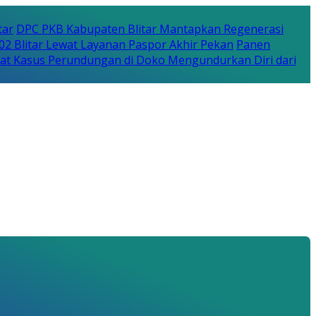
tar
DPC PKB Kabupaten Blitar Mantapkan Regenerasi
702 Blitar Lewat Layanan Paspor Akhir Pekan
Panen
bat Kasus Perundungan di Doko Mengundurkan Diri dari