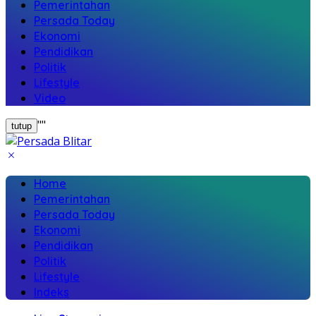
Pemerintahan
Persada Today
Ekonomi
Pendidikan
Politik
Lifestyle
Video
"
"
tutup
Home
Pemerintahan
Persada Today
Ekonomi
Pendidikan
Politik
Lifestyle
Indeks