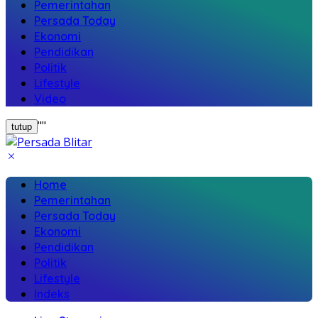
Pemerintahan
Persada Today
Ekonomi
Pendidikan
Politik
Lifestyle
Video
"
"
tutup
Home
Pemerintahan
Persada Today
Ekonomi
Pendidikan
Politik
Lifestyle
Indeks