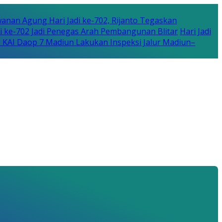
anan Agung Hari Jadi ke-702, Rijanto Tegaskan
di ke-702 Jadi Penegas Arah Pembangunan Blitar
Hari Jadi
 KAI Daop 7 Madiun Lakukan Inspeksi Jalur Madiun–