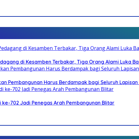
dagang di Kesamben Terbakar, Tiga Orang Alami Luka Ba
askan Pembangunan Harus Berdampak bagi Seluruh Lapisan
di ke-702 Jadi Penegas Arah Pembangunan Blitar