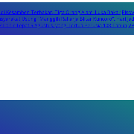
i Kesamben Terbakar, Tiga Orang Alami Luka Bakar
Pisow
syarakat
Usung “Manggih Raharja Blitar Kuncoro”, Hari Ja
uk Lahir Tepat 5 Agustus, yang Tertua Berusia 108 Tahun
VP