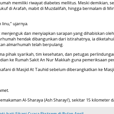
umah memiliki riwayat diabetes mellitus. Meski demikian, 
kuf di Arafah, mabit di Muzdalifah, hingga bermalam di Min
 linu,” ujarnya.
enjenguk dan menyiapkan sarapan yang dihabiskan oleh alm
humah hendak dibangunkan dari istirahatnya, ia diketahui
an almarhumah telah berpulang.
a pihak syarikah, tim kesehatan, dan petugas perlindungan
mudian ke Rumah Sakit An Nur Makkah guna pemeriksaan pe
ikafani di Masjid At Tauhid sebelum diberangkatkan ke Masj
amet.
akaman Al-Sharaya (Ash Sharayi’), sekitar 15 kilometer da
-hati Sikapi Cuaca Ekstrem di Bulan April