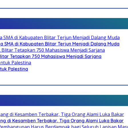
SMA di Kabupaten Blitar Terjun Menjadi Dalang Muda
litar Tetapkan 750 Mahasiswa Menjadi Sarjana
ntuk Palestina
g di Kesamben Terbakar, Tiga Orang Alami Luka Bakar