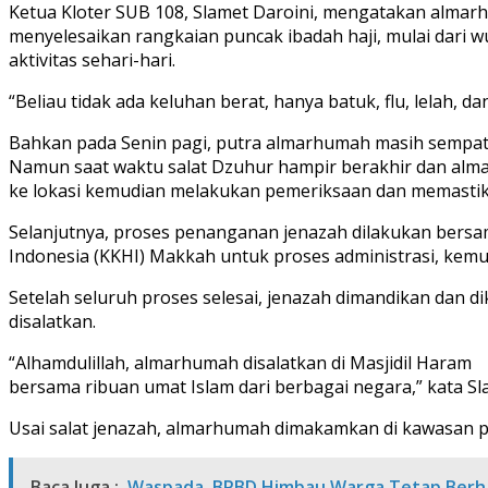
Ketua Kloter SUB 108, Slamet Daroini, mengatakan almarh
menyelesaikan rangkaian puncak ibadah haji, mulai dari wu
aktivitas sehari-hari.
“Beliau tidak ada keluhan berat, hanya batuk, flu, lelah, dan
Bahkan pada Senin pagi, putra almarhumah masih sempat m
Namun saat waktu salat Dzuhur hampir berakhir dan almar
ke lokasi kemudian melakukan pemeriksaan dan memastik
Selanjutnya, proses penanganan jenazah dilakukan bersam
Indonesia (KKHI) Makkah untuk proses administrasi, ke
Setelah seluruh proses selesai, jenazah dimandikan dan d
disalatkan.
“Alhamdulillah, almarhumah disalatkan di Masjidil Haram
bersama ribuan umat Islam dari berbagai negara,” kata Sl
Usai salat jenazah, almarhumah dimakamkan di kawasan pem
Baca Juga :
Waspada, BPBD Himbau Warga Tetap Berhati