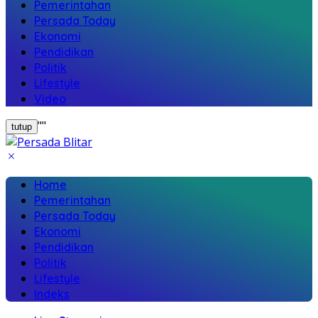
Pemerintahan
Persada Today
Ekonomi
Pendidikan
Politik
Lifestyle
Video
"
"
tutup
Home
Pemerintahan
Persada Today
Ekonomi
Pendidikan
Politik
Lifestyle
Indeks