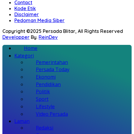
Contact
Kode Etik
Disclaimer
Pedoman Media Siber
Copyright ©2025 Persada Blitar, All Rights Reserved
Developper
By.
ReinDev
Home
Kategori
Pemerintahan
Persada Today
Ekonomi
Pendidikan
Politik
Sport
Lifestyle
Video Persada
Laman
Redaksi