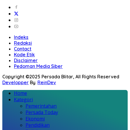
Indeks
Redaksi
Contact
Kode Etik
Disclaimer
Pedoman Media Siber
Copyright ©2025 Persada Blitar, All Rights Reserved
Developper
By.
ReinDev
Home
Kategori
Pemerintahan
Persada Today
Ekonomi
Pendidikan