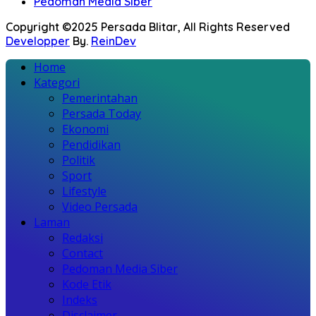
Pedoman Media Siber
Copyright ©2025 Persada Blitar, All Rights Reserved
Developper
By.
ReinDev
Home
Kategori
Pemerintahan
Persada Today
Ekonomi
Pendidikan
Politik
Sport
Lifestyle
Video Persada
Laman
Redaksi
Contact
Pedoman Media Siber
Kode Etik
Indeks
Disclaimer