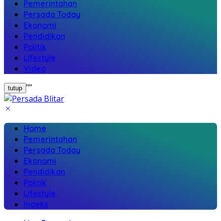
Pemerintahan
Persada Today
Ekonomi
Pendidikan
Politik
Lifestyle
Video
"
"
tutup
Home
Pemerintahan
Persada Today
Ekonomi
Pendidikan
Politik
Lifestyle
Indeks