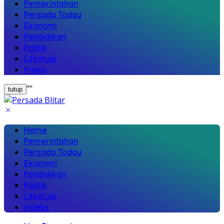
Pemerintahan
Persada Today
Ekonomi
Pendidikan
Politik
Lifestyle
Video
"
"
tutup
Home
Pemerintahan
Persada Today
Ekonomi
Pendidikan
Politik
Lifestyle
Indeks