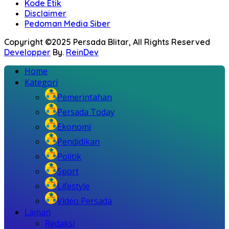
Kode Etik
Disclaimer
Pedoman Media Siber
Copyright ©2025 Persada Blitar, All Rights Reserved
Developper
By.
ReinDev
Home
Kategori
Pemerintahan
Persada Today
Ekonomi
Pendidikan
Politik
Sport
Lifestyle
Video Persada
Laman
Redaksi