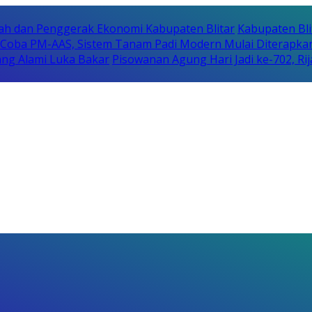
erah dan Penggerak Ekonomi Kabupaten Blitar
Kabupaten Bli
i Coba PM-AAS, Sistem Tanam Padi Modern Mulai Diterapka
ng Alami Luka Bakar
Pisowanan Agung Hari Jadi ke-702, 