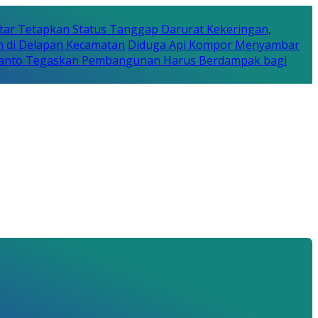
tar Tetapkan Status Tanggap Darurat Kekeringan,
n di Delapan Kecamatan
Diduga Api Kompor Menyambar
Rijanto Tegaskan Pembangunan Harus Berdampak bagi