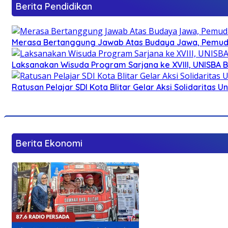
Berita Pendidikan
Merasa Bertanggung Jawab Atas Budaya Jawa, Pemuda 
Laksanakan Wisuda Program Sarjana ke XVIII, UNISBA B
Ratusan Pelajar SDI Kota Blitar Gelar Aksi Solidaritas U
Berita Ekonomi