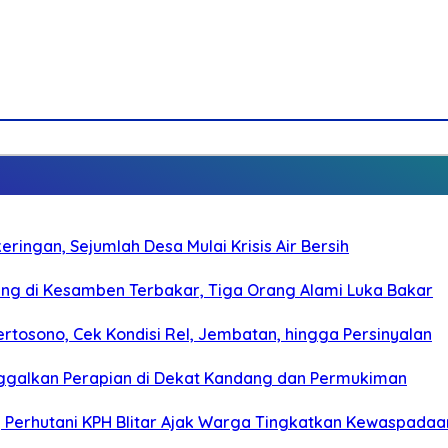
ringan, Sejumlah Desa Mulai Krisis Air Bersih
g di Kesamben Terbakar, Tiga Orang Alami Luka Bakar
rtosono, Cek Kondisi Rel, Jembatan, hingga Persinyalan
ggalkan Perapian di Dekat Kandang dan Permukiman
, Perhutani KPH Blitar Ajak Warga Tingkatkan Kewaspadaa